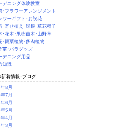
ーデニング体験教室
束･フラワーアレンジメント
ラワーギフト･お祝花
苗･寄せ植え･球根･草花種子
木･花木･果樹苗木･山野草
花･観葉植物･多肉植物
ラ苗･バラグッズ
ーデニング用品
め知識
の新着情報･ブログ
6年8月
6年7月
6年6月
6年5月
6年4月
6年3月