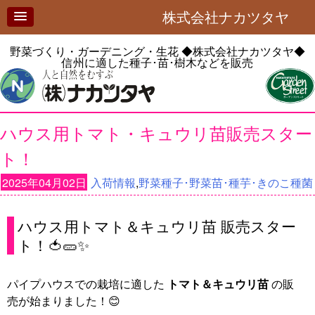
株式会社ナカツタヤ
野菜づくり・ガーデニング・生花
◆株式会社ナカツタヤ◆
信州に適した種子･苗･樹木などを販売
ハウス用トマト・キュウリ苗販売スター
ト！
2025年04月02日
入荷情報
,
野菜種子･野菜苗･種芋･きのこ種菌
ハウス用トマト＆キュウリ苗 販売スター
ト！🍅🥒✨
パイプハウスでの栽培に適した
トマト＆キュウリ苗
の販
売が始まりました！😊