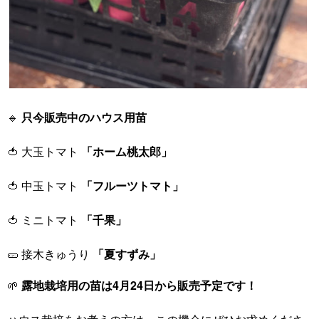
🔹
只今販売中のハウス用苗
🍅 大玉トマト
「ホーム桃太郎」
🍅 中玉トマト
「フルーツトマト」
🍅 ミニトマト
「千果」
🥒 接木きゅうり
「夏すずみ」
🌱
露地栽培用の苗は4月24日から販売予定です！