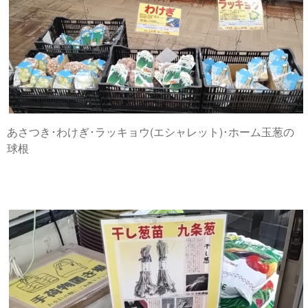
あさつき･わけぎ･ラッキョウ(エシャレット)･ホーム玉葱の
球根