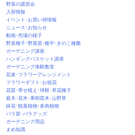
野菜の講習会
入荷情報
イベント･お買い得情報
ニュース･お知らせ
動画･売場の様子
野菜種子･野菜苗･種芋･きのこ種菌
ガーデニング講座
ハンギングバスケット講座
ガーデニング体験教室
花束･フラワーアレンジメント
フラワーギフト･お祝花
花苗･寄せ植え･球根･草花種子
庭木･花木･果樹苗木･山野草
鉢花･観葉植物･多肉植物
バラ苗･バラグッズ
ガーデニング用品
まめ知識