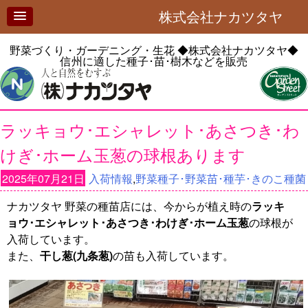
株式会社ナカツタヤ
野菜づくり・ガーデニング・生花
◆株式会社ナカツタヤ◆
信州に適した種子･苗･樹木などを販売
ラッキョウ･エシャレット･あさつき･わ
けぎ･ホーム玉葱の球根あります
2025年07月21日
入荷情報
,
野菜種子･野菜苗･種芋･きのこ種菌
ナカツタヤ 野菜の種苗店には、今からが植え時の
ラッキ
ョウ･エシャレット･あさつき･わけぎ･ホーム玉葱
の球根が
入荷しています。
また、
干し葱(九条葱)
の苗も入荷しています。