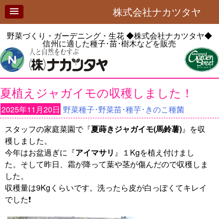
株式会社ナカツタヤ
野菜づくり・ガーデニング・生花
◆株式会社ナカツタヤ◆
信州に適した種子･苗･樹木などを販売
夏植えジャガイモの収穫しました！
2025年11月20日
野菜種子･野菜苗･種芋･きのこ種菌
スタッフの家庭菜園で『
夏蒔きジャガイモ(馬鈴薯)
』を収
穫しました。
今年はお盆過ぎに『
アイマサリ
』１Kgを植え付けまし
た。そして昨日、霜が降って葉や茎が傷んだので収穫しま
した。
収穫量は9Kgくらいです。洗ったら皮が白っぽくてキレイ
でした❗