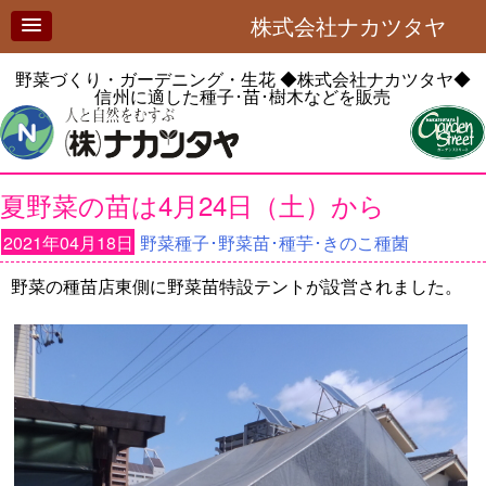
株式会社ナカツタヤ
野菜づくり・ガーデニング・生花
◆株式会社ナカツタヤ◆
信州に適した種子･苗･樹木などを販売
夏野菜の苗は4月24日（土）から
2021年04月18日
野菜種子･野菜苗･種芋･きのこ種菌
野菜の種苗店東側に野菜苗特設テントが設営されました。