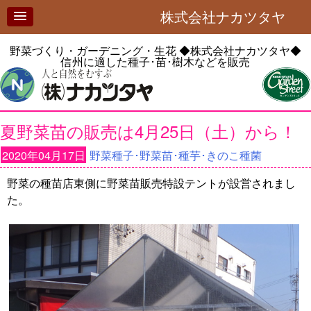
株式会社ナカツタヤ
野菜づくり・ガーデニング・生花
◆株式会社ナカツタヤ◆
信州に適した種子･苗･樹木などを販売
夏野菜苗の販売は4月25日（土）から！
2020年04月17日
野菜種子･野菜苗･種芋･きのこ種菌
野菜の種苗店東側に野菜苗販売特設テントが設営されまし
た。