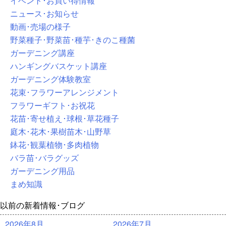
イベント･お買い得情報
ニュース･お知らせ
動画･売場の様子
野菜種子･野菜苗･種芋･きのこ種菌
ガーデニング講座
ハンギングバスケット講座
ガーデニング体験教室
花束･フラワーアレンジメント
フラワーギフト･お祝花
花苗･寄せ植え･球根･草花種子
庭木･花木･果樹苗木･山野草
鉢花･観葉植物･多肉植物
バラ苗･バラグッズ
ガーデニング用品
まめ知識
以前の新着情報･ブログ
2026年8月
2026年7月