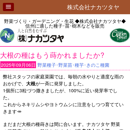
株式会社ナカツタヤ
野菜づくり・ガーデニング・生花
◆株式会社ナカツタヤ◆
信州に適した種子･苗･樹木などを販売
大根の種はもう蒔かれましたか?
2025年09月06日
野菜種子･野菜苗･種芋･きのこ種菌
弊社スタッフの家庭菜園では、毎朝の水やりと適度な雨の
おかげで、
大根
が一斉に発芽しました。
1個所に3粒づつ撒きましたが、100%に近い発芽率でし
た。
これからネキリムシやヨトウムシに注意をしつつ育ててい
きます🥕
まだまだ大根の種蒔きは間に合います。ナカツタヤ 野菜