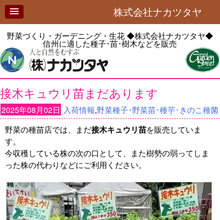
株式会社ナカツタヤ
野菜づくり・ガーデニング・生花
◆株式会社ナカツタヤ◆
信州に適した種子･苗･樹木などを販売
接木キュウリ苗まだあります
2025年08月02日
入荷情報
,
野菜種子･野菜苗･種芋･きのこ種菌
野菜の種苗店では、まだ
接木キュウリ苗
を販売していま
す。
今収穫している株の次の口として、また樹勢の弱ってしま
った株の代わりなどにご利用ください。