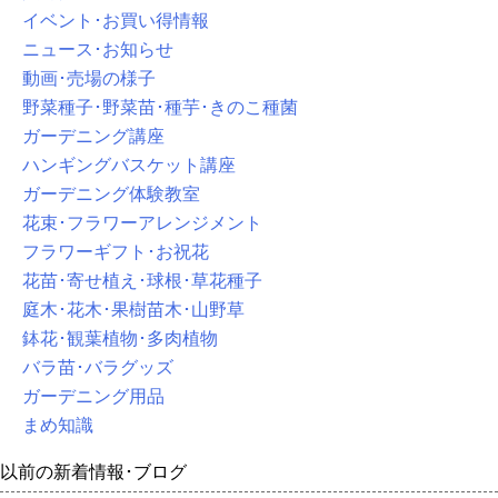
イベント･お買い得情報
ニュース･お知らせ
動画･売場の様子
野菜種子･野菜苗･種芋･きのこ種菌
ガーデニング講座
ハンギングバスケット講座
ガーデニング体験教室
花束･フラワーアレンジメント
フラワーギフト･お祝花
花苗･寄せ植え･球根･草花種子
庭木･花木･果樹苗木･山野草
鉢花･観葉植物･多肉植物
バラ苗･バラグッズ
ガーデニング用品
まめ知識
以前の新着情報･ブログ