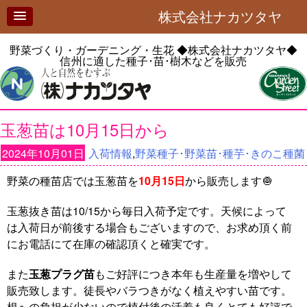
株式会社ナカツタヤ
野菜づくり・ガーデニング・生花
◆株式会社ナカツタヤ◆
信州に適した種子･苗･樹木などを販売
玉葱苗は10月15日から
2024年10月01日
入荷情報
,
野菜種子･野菜苗･種芋･きのこ種菌
野菜の種苗店では玉葱苗を
10月15日
から販売します🧅
玉葱抜き苗は10/15から毎日入荷予定です。天候によって
は入荷日が前後する場合もございますので、お求め頂く前
にお電話にて在庫の確認頂くと確実です。
また
玉葱プラグ苗
もご好評につき本年も生産量を増やして
販売致します。徒長やバラつきがなく植えやすい苗です。
根への負担が少ないので植付後の活着も良くとても好評で