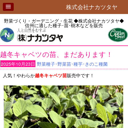
株式会社ナカツタヤ
野菜づくり・ガーデニング・生花
◆株式会社ナカツタヤ◆
信州に適した種子･苗･樹木などを販売
越冬キャベツの苗、まだあります！
2025年10月23日
野菜種子･野菜苗･種芋･きのこ種菌
人気！やわらか
越冬キャベツ苗
販売中です！