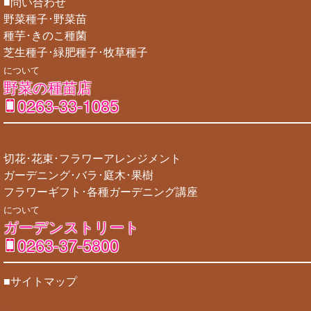
■問い合わせ
野菜種子･野菜苗
種芋･きのこ種菌
芝生種子･緑肥種子･牧草種子
について
野菜の種苗店
0263-33-1085
切花･花束･フラワーアレンジメント
ガーデニング･バラ･庭木･果樹
フラワーギフト･各種ガーデニング講座
について
ガーデンストリート
0263-37-5800
■サイトマップ