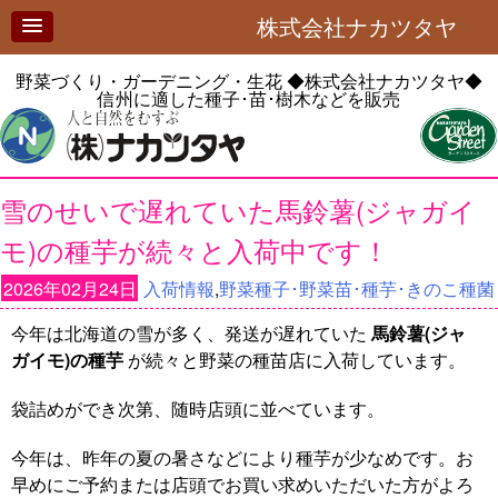
株式会社ナカツタヤ
野菜づくり・ガーデニング・生花
◆株式会社ナカツタヤ◆
信州に適した種子･苗･樹木などを販売
雪のせいで遅れていた馬鈴薯(ジャガイ
モ)の種芋が続々と入荷中です！
2026年02月24日
入荷情報
,
野菜種子･野菜苗･種芋･きのこ種菌
今年は北海道の雪が多く、発送が遅れていた
馬鈴薯(ジャ
ガイモ)の種芋
が続々と野菜の種苗店に入荷しています。
袋詰めができ次第、随時店頭に並べています。
今年は、昨年の夏の暑さなどにより種芋が少なめです。お
早めにご予約または店頭でお買い求めいただいた方がよろ