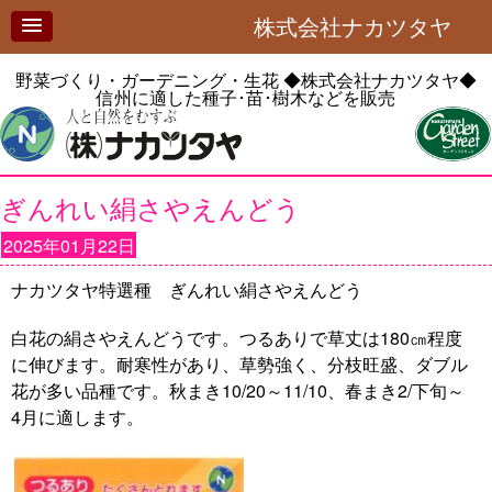
株式会社ナカツタヤ
野菜づくり・ガーデニング・生花
◆株式会社ナカツタヤ◆
信州に適した種子･苗･樹木などを販売
ぎんれい絹さやえんどう
2025年01月22日
ナカツタヤ特選種 ぎんれい絹さやえんどう
白花の絹さやえんどうです。つるありで草丈は180㎝程度
に伸びます。耐寒性があり、草勢強く、分枝旺盛、ダブル
花が多い品種です。秋まき10/20～11/10、春まき2/下旬～
4月に適します。