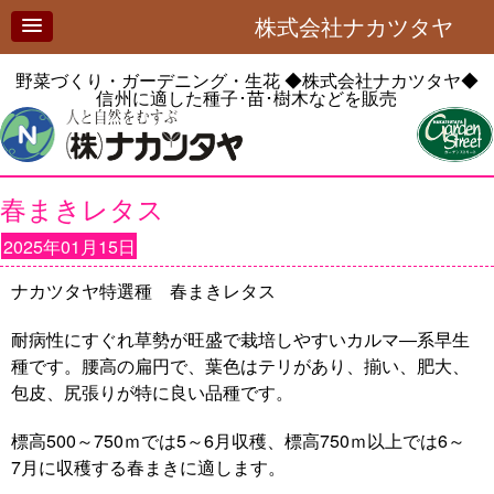
株式会社ナカツタヤ
野菜づくり・ガーデニング・生花
◆株式会社ナカツタヤ◆
信州に適した種子･苗･樹木などを販売
春まきレタス
2025年01月15日
ナカツタヤ特選種 春まきレタス
耐病性にすぐれ草勢が旺盛で栽培しやすいカルマ―系早生
種です。腰高の扁円で、葉色はテリがあり、揃い、肥大、
包皮、尻張りが特に良い品種です。
標高500～750ｍでは5～6月収穫、標高750ｍ以上では6～
7月に収穫する春まきに適します。