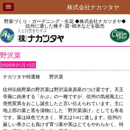
株式会社ナカツタヤ
野菜づくり・ガーデニング・生花
◆株式会社ナカツタヤ◆
信州に適した種子･苗･樹木などを販売
野沢菜
2025年01月15日
ナカツタヤ特選種 野沢菜
信州伝統野菜の野沢菜は野沢温泉原産のつけ菜です。天王
寺蕪に由来する「かぶ」の一種ですが、信州の気候風土に
突然変異をおこし誕生したと言い伝えられています。主に
地上部の葉と茎を漬物にした「野沢菜漬け」としても有名
です。葉は緑色で大きく、草丈は1ｍに達します。信州の
厳しい寒さにも負けず育つ葉や茎はとてもやわらかく、特