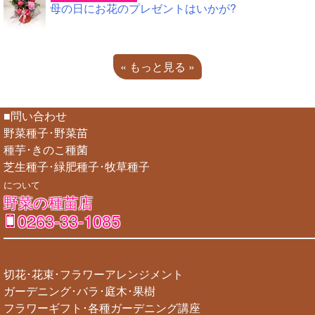
母の日にお花のプレゼントはいかが?
« もっと見る »
■問い合わせ
野菜種子･野菜苗
種芋･きのこ種菌
芝生種子･緑肥種子･牧草種子
について
野菜の種苗店
0263-33-1085
切花･花束･フラワーアレンジメント
ガーデニング･バラ･庭木･果樹
フラワーギフト･各種ガーデニング講座