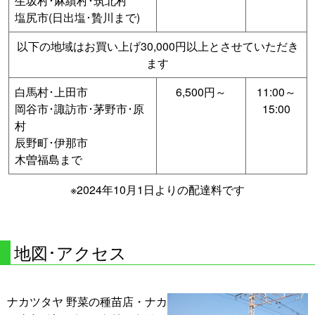
生坂村･麻績村･筑北村
塩尻市(日出塩･贄川まで)
以下の地域はお買い上げ30,000円以上とさせていただき
ます
白馬村･上田市
6,500円～
11:00～
岡谷市･諏訪市･茅野市･原
15:00
村
辰野町･伊那市
木曽福島まで
※2024年10月1日よりの配達料です
地図･アクセス
ナカツタヤ 野菜の種苗店・ナカ