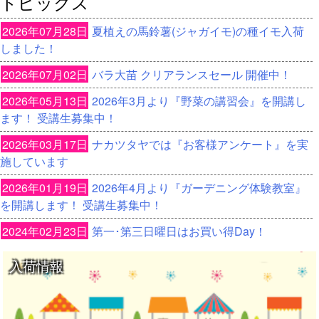
トピックス
2026年07月28日
夏植えの馬鈴薯(ジャガイモ)の種イモ入荷
しました！
2026年07月02日
バラ大苗 クリアランスセール 開催中！
2026年05月13日
2026年3月より『野菜の講習会』を開講し
ます！ 受講生募集中！
2026年03月17日
ナカツタヤでは『お客様アンケート』を実
施しています
2026年01月19日
2026年4月より『ガーデニング体験教室』
を開講します！ 受講生募集中！
2024年02月23日
第一･第三日曜日はお買い得Day！
入荷情報