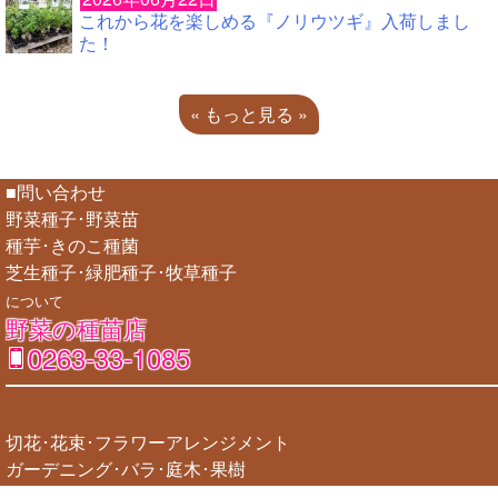
これから花を楽しめる『ノリウツギ』入荷しまし
た！
« もっと見る »
■問い合わせ
野菜種子･野菜苗
種芋･きのこ種菌
芝生種子･緑肥種子･牧草種子
について
野菜の種苗店
0263-33-1085
切花･花束･フラワーアレンジメント
ガーデニング･バラ･庭木･果樹
フラワーギフト･各種ガーデニング講座