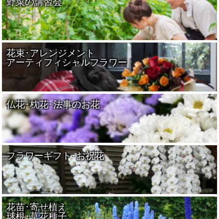
野菜の講習会
花束･アレンジメント
アーティフィシャルフラワー
仏花･枕花･法事のお花
フラワーギフト･お祝花
花苗･寄せ植え
球根･草花種子