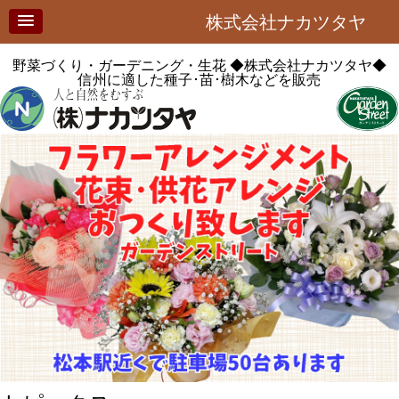
株式会社ナカツタヤ
野菜づくり・ガーデニング・生花
◆株式会社ナカツタヤ◆
信州に適した種子･苗･樹木などを販売