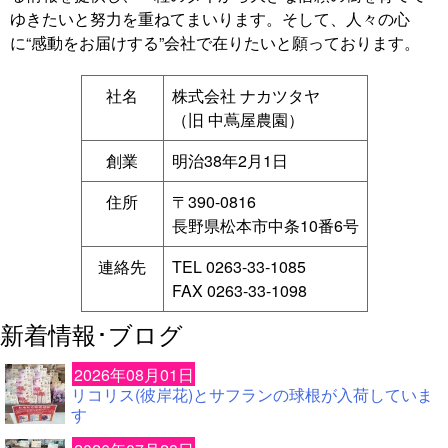
ゆきたいと努力を重ねてまいります。そして、人々の心
に“感動をお届けする”会社で在りたいと願っております。
社名
株式会社 ナカツタヤ
（旧 中蔦屋農園）
創業
明治38年2月1日
住所
〒390-0816
長野県松本市中条10番6号
連絡先
TEL 0263-33-1085
FAX 0263-33-1098
新着情報･ブログ
2026年08月01日
リコリス(彼岸花)とサフランの球根が入荷していま
す