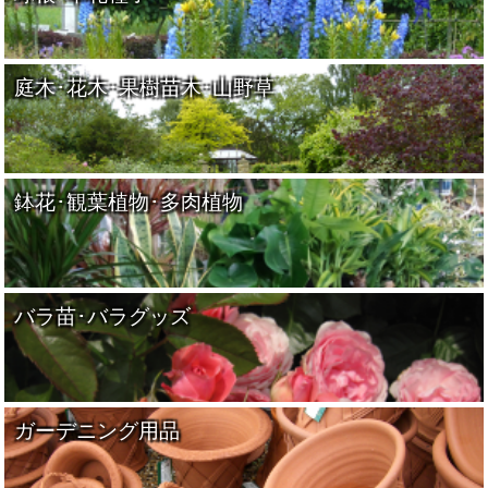
庭木･花木･果樹苗木･山野草
鉢花･観葉植物･多肉植物
バラ苗･バラグッズ
ガーデニング用品