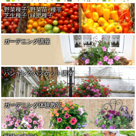
野菜種子･野菜苗･種芋
芝生種子･緑肥種子
ガーデニング講座
ハンギングバスケット講座
ガーデニング体験教室