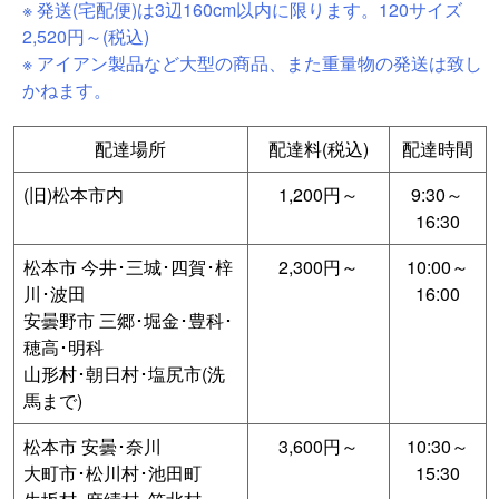
※ 発送(宅配便)は3辺160cm以内に限ります。120サイズ
2,520円～(税込)
※ アイアン製品など大型の商品、また重量物の発送は致し
かねます。
配達場所
配達料(税込)
配達時間
(旧)松本市内
1,200円～
9:30～
16:30
松本市 今井･三城･四賀･梓
2,300円～
10:00～
川･波田
16:00
安曇野市 三郷･堀金･豊科･
穂高･明科
山形村･朝日村･塩尻市(洗
馬まで)
松本市 安曇･奈川
3,600円～
10:30～
大町市･松川村･池田町
15:30