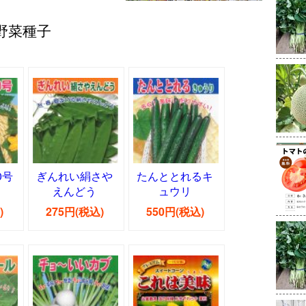
野菜種子
0号
ぎんれい絹さや
たんととれるキ
えんどう
ュウリ
)
275円(税込)
550円(税込)