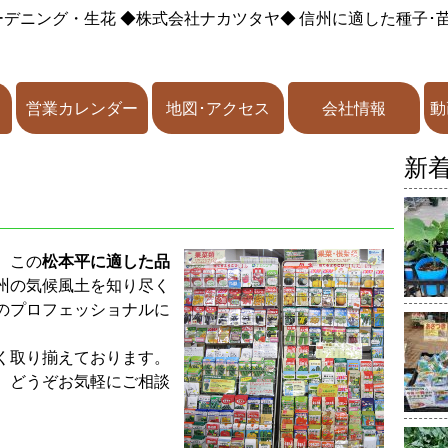
ーデニング・生花
◆株式会社ナカツタヤ◆
信州に適した種子･
営業カレンダー
地図･アクセス
会社情報
動
新
、この
松本平に適した品
州の気候風土を知り尽く
のプロフェッショナルに
く取り揃えております。
、どうぞお気軽にご相談