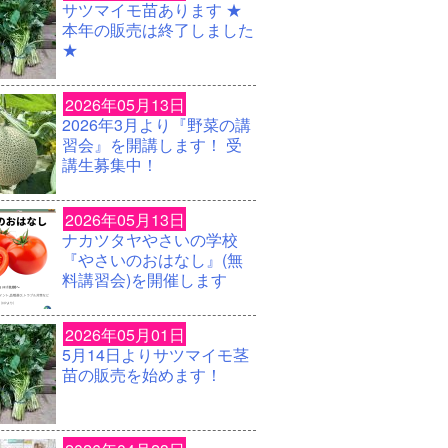
サツマイモ苗あります ★
本年の販売は終了しました
★
2026年05月13日
2026年3月より『野菜の講
習会』を開講します！ 受
講生募集中！
2026年05月13日
ナカツタヤやさいの学校
『やさいのおはなし』(無
料講習会)を開催します
2026年05月01日
5月14日よりサツマイモ茎
苗の販売を始めます！