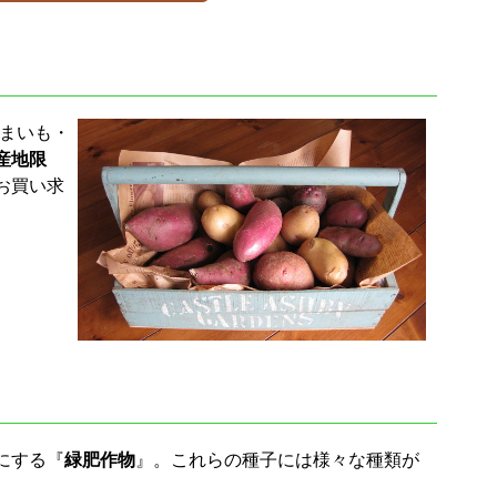
つまいも・
産地限
お買い求
にする『
緑肥作物
』。これらの種子には様々な種類が