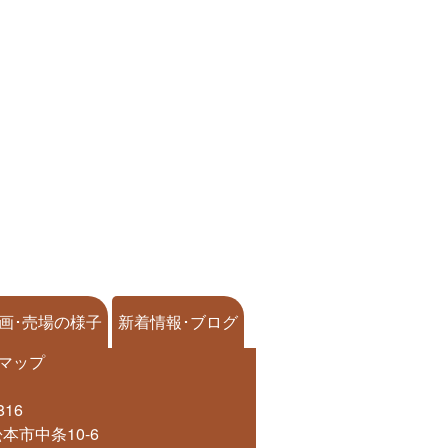
画･売場の様子
新着情報･ブログ
マップ
816
本市中条10-6