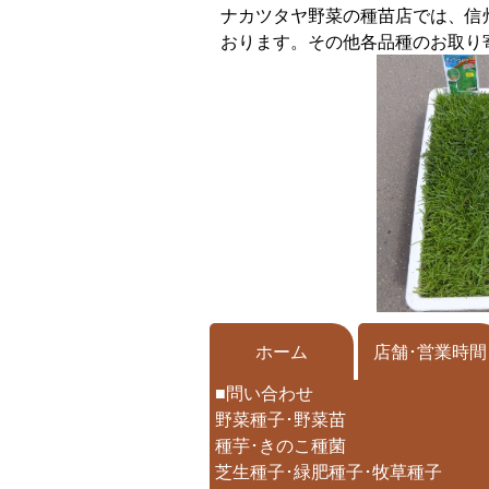
ナカツタヤ野菜の種苗店では、信
おります。その他各品種のお取り
ホーム
店舗･営業時間
■問い合わせ
野菜種子･野菜苗
種芋･きのこ種菌
芝生種子･緑肥種子･牧草種子