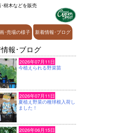
苗･樹木などを販売
画･売場の様子
新着情報･ブログ
着情報･ブログ
2026年07月11日
今植えられる野菜苗
2026年07月11日
夏植え野菜の種球根入荷し
ました！
2026年06月15日