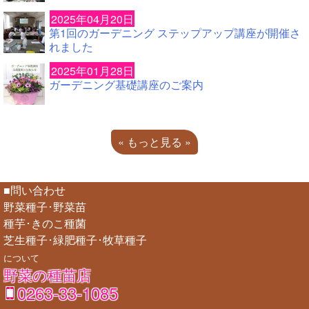
2025年04月20日
第1回のガーデニング ステップアップ講座が開催さ
れました
2025年01月28日
ガーデニング基礎講座のご案内
« もっと見る »
■問い合わせ
野菜種子･野菜苗
種芋･きのこ種菌
芝生種子･緑肥種子･牧草種子
について
野菜の種苗店
0263-33-1085