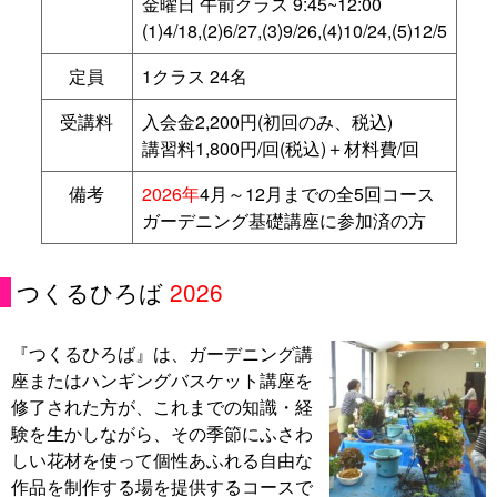
金曜日 午前クラス 9:45~12:00
(1)4/18,(2)6/27,(3)9/26,(4)10/24,(5)12/5
定員
1クラス 24名
受講料
入会金2,200円(初回のみ、税込)
講習料1,800円/回(税込)＋材料費/回
備考
2026年
4月～12月までの全5回コース
ガーデニング基礎講座に参加済の方
つくるひろば
2026
『つくるひろば』は、ガーデニング講
座またはハンギングバスケット講座を
修了された方が、これまでの知識・経
験を生かしながら、その季節にふさわ
しい花材を使って個性あふれる自由な
作品を制作する場を提供するコースで