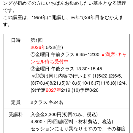
ングが初めての方にいちばんお勧めしたい基本となる講座
です。
この講座は、1999年に開講し、来年で28年目をむかえま
す。
日時
第1回
2026年
5/22(金)
①金曜日 午前クラス 9:45~12:00
▲満席･キャ
ンセル待ち受付中
②金曜日 午後クラス 13:30~15:45
※①②は同じ内容で行います
(1)5/22,(2)6/5,
(3)7/3,(4)8/21,(5)9/18,(6)10/16,(7)11/6,(8)12/4,
(9)予定
2027年
2/19,(10)予定3/26
定員
2クラス 各24名
受講料
入会金2,200円(初回のみ、税込)
4,800～円/回(講習料・材料費込、税込)
セッションにより異なりますので、その都度