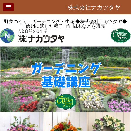
株式会社ナカツタヤ
野菜づくり・ガーデニング・生花
◆株式会社ナカツタヤ◆
信州に適した種子･苗･樹木などを販売