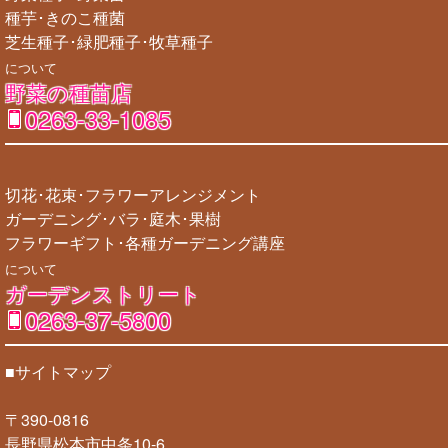
種芋･きのこ種菌
芝生種子･緑肥種子･牧草種子
について
野菜の種苗店
0263-33-1085
切花･花束･フラワーアレンジメント
ガーデニング･バラ･庭木･果樹
フラワーギフト･各種ガーデニング講座
について
ガーデンストリート
0263-37-5800
■サイトマップ
〒390-0816
長野県松本市中条10-6