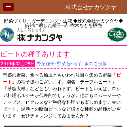
株式会社ナカツタヤ
野菜づくり・ガーデニング・生花
◆株式会社ナカツタヤ◆
信州に適した種子･苗･樹木などを販売
ビートの種子あります
2019年02月28日
野菜種子･野菜苗･種芋･きのこ種菌
奇跡の野菜、食べる輸血ともいわれ注目を集める野菜
「ビ
ート」
の種子扱いございます。別名「テーブルビート」
「砂糖大根」などともいわれます。ビートといえば、ロシ
ア料理ボルシチが代表的でしょうか。他にもスムージーや
チップス、ピクルスなど手軽な料理でも楽しめます。赤い
ビート、渦巻きの断面ビートなど様々な種類の品種がござ
います。ぜひチャレンジしてみませんか？