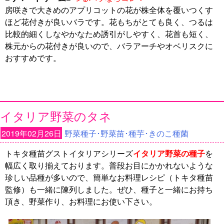
房咲きで大きめのアプリコットの花が株全体を覆いつくす
ほど花付きが良いバラです。花もちがとても良く、つるは
比較的細くしなやかなため誘引がしやすく、花首も短く、
株元からの花付きが良いので、バラアーチやオベリスクに
おすすめです。
イタリア野菜のタネ
2019年02月26日
野菜種子･野菜苗･種芋･きのこ種菌
トキタ種苗グストイタリアシリーズ
イタリア野菜の種子
を
幅広く取り揃えております。普段お目にかかれないような
珍しい品種が多いので、簡単なお料理レシピ（トキタ種苗
監修）も一緒に陳列しました。ぜひ、種子と一緒にお持ち
頂き、野菜作り、お料理にお使い下さい。