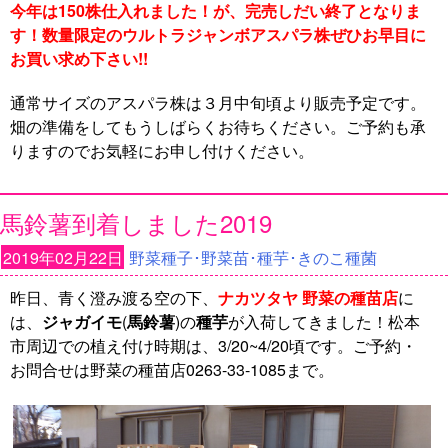
今年は150株仕入れました！が、完売しだい終了
となりま
す！数量限定のウルトラジャンボアスパラ株ぜひお早目に
お買い求め下さい
!!
通常サイズのアスパラ株は３月中旬頃より販売予定です。
畑の準備をしてもうしばらくお待ちください。ご予約も承
りますのでお気軽にお申し付けください。
馬鈴薯到着しました2019
2019年02月22日
野菜種子･野菜苗･種芋･きのこ種菌
昨日、青く澄み渡る空の下、
ナカツタヤ 野菜の種苗店
に
は、
ジャガイモ
(
馬鈴薯
)の
種芋
が入荷してきました！松本
市周辺での植え付け時期は、3/20~4/20頃です。ご予約・
お問合せは野菜の種苗店0263-33-1085まで。