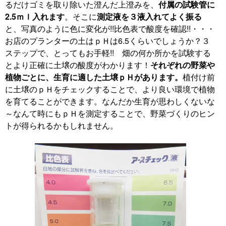
るだけゴミを取り除いた澄んだ上澄みを、
付属の試験管に
2.5ｍｌ入れます
。そこに
測定液を３液入れてよく振る
と、写真のように色に変化が!!比色表で酸度を確認!!・・・
お店のプランターの土はｐＨは6.5くらいでしょうか？３
ステップで、とってもお手軽!! 畑の何か所かを試験する
とより正確に土壌の酸度がわかります！
それぞれの野菜や
植物ごとに、生育に適した土壌ｐＨがあります。
植付け前
に土壌のｐＨをチェックすることで、より良い環境で植物
を育てることができます。なんだか生育が思わしくないな
～なんて時にもｐＨを測定することで、野菜づくりのヒン
トが得られるかもしれません。