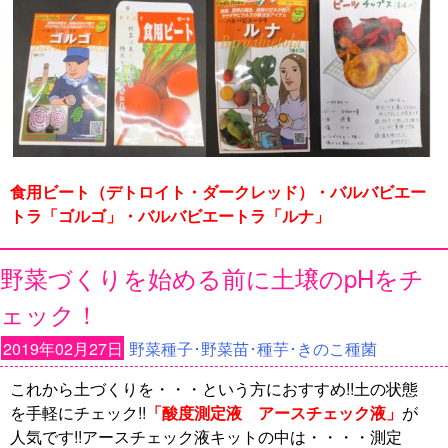
食用ビート（デトロイト・ダークレッド）・バルバビエー
トラ「ゴルゴ」・バルバビエートラ「ルナ」
野菜づくりを始める前に土壌のpHをチ
ェック！
2019年02月27日
野菜種子･野菜苗･種芋･きのこ種菌
これから土づくりを・・・という方におすすめ!!土の状態
を手軽にチェック!!
「酸度
測定液 アースチェック液」
が
人気です!!アースチェック液キットの中は・・・・測定