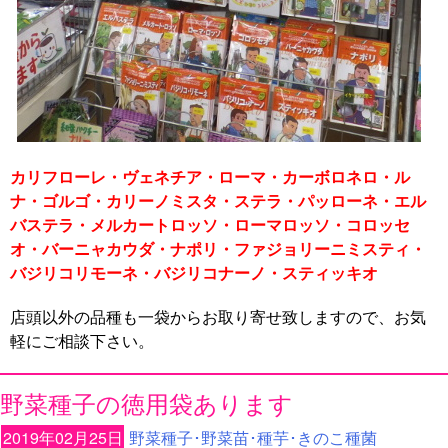
カリフローレ・ヴェネチア・ローマ・カーボロネロ・ル
ナ・ゴルゴ・カリーノミスタ・ステラ・パッローネ・エル
バステラ・メルカートロッソ・ローマロッソ・コロッセ
オ・バーニャカウダ・ナポリ・ファジョリーニミスティ・
バジリコリモーネ・バジリコナーノ・スティッキオ
店頭以外の品種も一袋からお取り寄せ致しますので、お気
軽にご相談下さい。
野菜種子の徳用袋あります
2019年02月25日
野菜種子･野菜苗･種芋･きのこ種菌