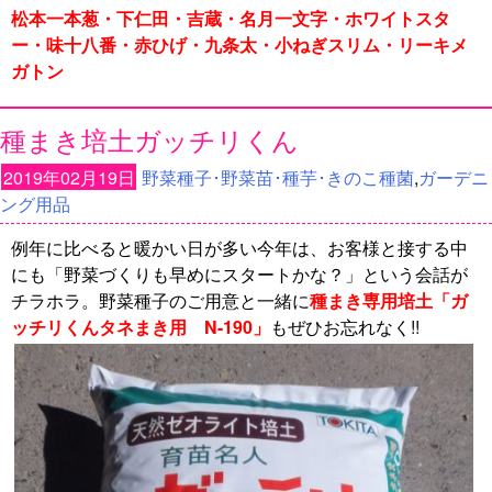
松本一本葱・下仁田・吉蔵・名月一文字・ホワイトスタ
ー・味十八番・赤ひげ・九条太・小ねぎスリム・リーキメ
ガトン
種まき培土ガッチリくん
2019年02月19日
野菜種子･野菜苗･種芋･きのこ種菌
,
ガーデニ
ング用品
例年に比べると暖かい日が多い今年は、お客様と接する中
にも「野菜づくりも早めにスタートかな？」という会話が
チラホラ。野菜種子のご用意と一緒に
種まき専用培土
「ガ
ッチリくんタネまき用 N-190」
もぜひお忘れなく!!