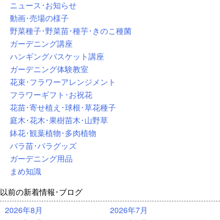
ニュース･お知らせ
動画･売場の様子
野菜種子･野菜苗･種芋･きのこ種菌
ガーデニング講座
ハンギングバスケット講座
ガーデニング体験教室
花束･フラワーアレンジメント
フラワーギフト･お祝花
花苗･寄せ植え･球根･草花種子
庭木･花木･果樹苗木･山野草
鉢花･観葉植物･多肉植物
バラ苗･バラグッズ
ガーデニング用品
まめ知識
以前の新着情報･ブログ
2026年8月
2026年7月