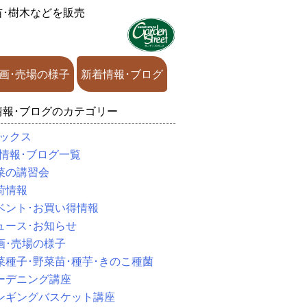
苗･樹木などを販売
画･売場の様子
新着情報･ブログ
情報･ブログのカテゴリー
ックス
情報･ブログ一覧
菜の講習会
荷情報
ベント･お買い得情報
ュース･お知らせ
画･売場の様子
菜種子･野菜苗･種芋･きのこ種菌
ーデニング講座
ンギングバスケット講座