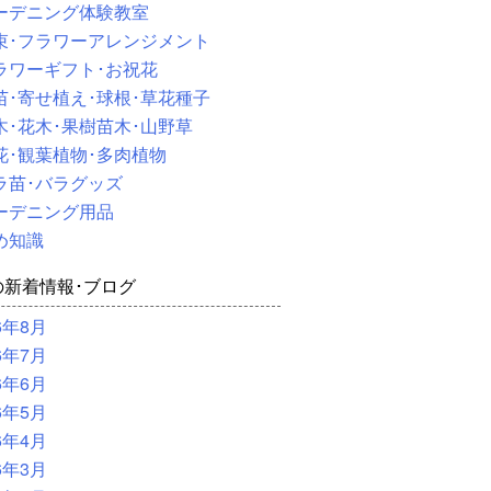
ーデニング体験教室
束･フラワーアレンジメント
ラワーギフト･お祝花
苗･寄せ植え･球根･草花種子
木･花木･果樹苗木･山野草
花･観葉植物･多肉植物
ラ苗･バラグッズ
ーデニング用品
め知識
の新着情報･ブログ
6年8月
6年7月
6年6月
6年5月
6年4月
6年3月