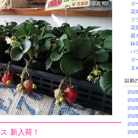
ガ
花
フ
花
庭
鉢
バ
ガ
ま
以前
202
202
202
202
202
ス 新入荷！
202