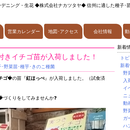
ーデニング・生花
◆株式会社ナカツタヤ◆
信州に適した種子･
営業カレンダー
地図･アクセス
会社情報
動
新着
付きイチゴ苗が入荷しました！
トピ
新着
･野菜苗･種芋･きのこ種菌
野
チゴ🍓
の苗『
紅ほっぺ
』が入荷しました。（試食済
入
イ
ニ
🍓
づくりをしてみませんか❓
動
野
ガ
ハ