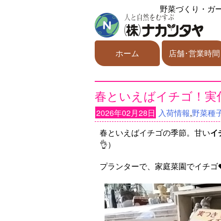
野菜づくり・ガ
ホーム
店舗･営業時間
春といえばイチゴ！実
2026年02月28日
入荷情報
,
野菜種子
春といえばイチゴの季節。甘い
イ
👌）
プランターで、家庭菜園でイチゴ