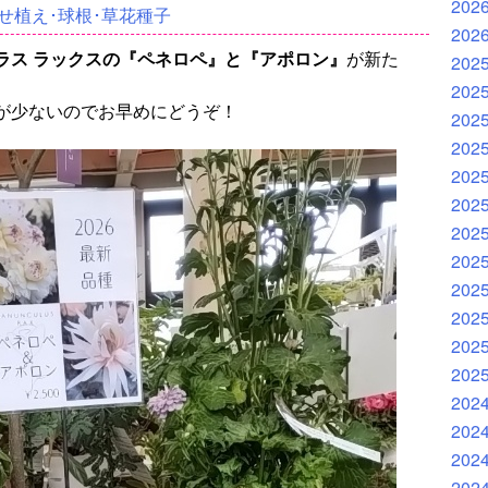
202
せ植え･球根･草花種子
202
ラス ラックスの『ペネロペ』と『アポロン』
が新た
202
202
が少ないのでお早めにどうぞ！
202
202
202
202
202
202
202
202
202
202
202
202
202
202