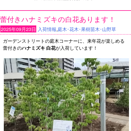
蕾付きハナミズキの白花あります！
2025年09月23日
入荷情報
,
庭木･花木･果樹苗木･山野草
ガーデンストリートの庭木コーナーに、来年花が楽しめる
蕾付きの
ハナミズキ 白花
が入荷しています！