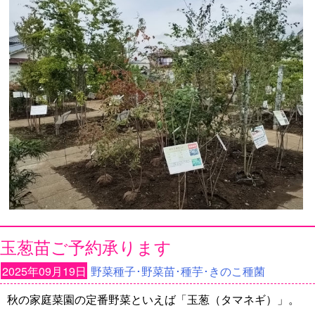
玉葱苗ご予約承ります
2025年09月19日
野菜種子･野菜苗･種芋･きのこ種菌
秋の家庭菜園の定番野菜といえば「玉葱（タマネギ）」。