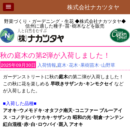
株式会社ナカツタヤ
野菜づくり・ガーデニング・生花
◆株式会社ナカツタヤ◆
信州に適した種子･苗･樹木などを販売
秋の庭木の第2弾が入荷しました！
2025年09月30日
入荷情報
,
庭木･花木･果樹苗木･山野草
ガーデンストリートに秋の
庭木
の第二弾が入荷しました！
この秋に花を楽しめる
早咲きサザンカ･キンモクセイ
など
が入荷しました。
■入荷した品種■
アオキ･ウメモドキ･オタフク南天･コニファー ブルーアイ
ス ･コノテヒバ･サカキ･サザンカ 昭和の光･朝倉･ナンテン
紅白混植･赤･白･ロウバイ･斑入 アオキ