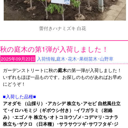
蕾付きハナミズキ 白花
秋の庭木の第1弾が入荷しました！
2025年09月23日
入荷情報
,
庭木･花木･果樹苗木･山野草
ガーデンストリートに秋の
庭木
の第一弾が入荷しました！
いずれもほぼ一品ものです。お探しのものがあればお早め
にどうぞ！
■入荷した品種■
アオダモ （山採り）･アカシデ 株立ち･アセビ 自然風仕立
て･イロハモミジ（ギボウシ付き）･イワガラミ（岩絡
み）･エゴノキ 株立ち･オトコヨウゾメ･コデマリ･コナラ
株立ち･ザクロ （日本種）･サラサウツギ･サワフタギ･ジ