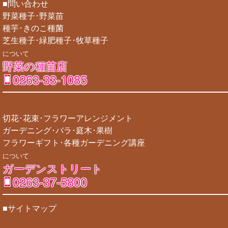
■問い合わせ
野菜種子･野菜苗
種芋･きのこ種菌
芝生種子･緑肥種子･牧草種子
について
野菜の種苗店
0263-33-1085
切花･花束･フラワーアレンジメント
ガーデニング･バラ･庭木･果樹
フラワーギフト･各種ガーデニング講座
について
ガーデンストリート
0263-37-5800
■サイトマップ