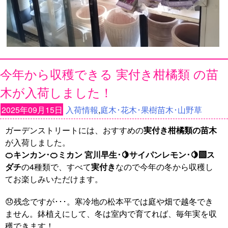
今年から収穫できる 実付き柑橘類 の苗
木が入荷しました！
2025年09月15日
入荷情報
,
庭木･花木･果樹苗木･山野草
ガーデンストリートには、おすすめの
実付き柑橘類の苗木
が入荷しました。
🍊キンカン･🍊ミカン 宮川早生･🍋サイパンレモン･🍋‍🟩ス
ダチ
の4種類で、すべて
実付き
なので今年の冬から収穫し
てお楽しみいただけます。
😞残念ですが･･･。寒冷地の松本平では庭や畑で越冬でき
ません。鉢植えにして、冬は室内で育てれば、毎年実を収
穫できます！