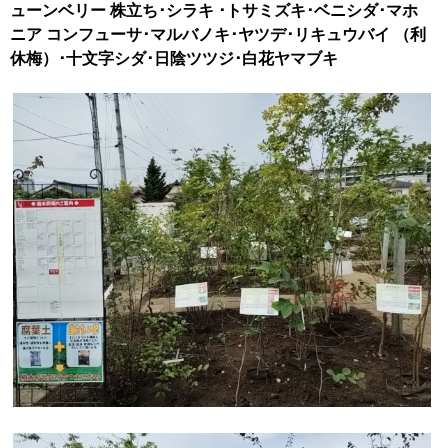
ューンベリー 株立ち･シラキ ･トサミズキ･ベニシダ･マホ
ニア コンフューサ･マルバノキ･ヤツデ･リキュウバイ （利
休梅）･十文字シダ･日陰ツツジ･白花ヤマブキ