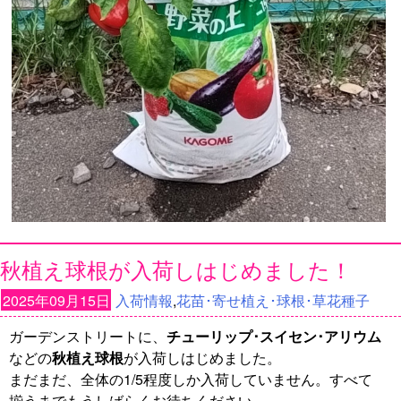
秋植え球根が入荷しはじめました！
2025年09月15日
入荷情報
,
花苗･寄せ植え･球根･草花種子
ガーデンストリートに、
チューリップ･スイセン･アリウム
などの
秋植え球根
が入荷しはじめました。
まだまだ、全体の1/5程度しか入荷していません。すべて
揃うまでもうしばらくお待ちください。