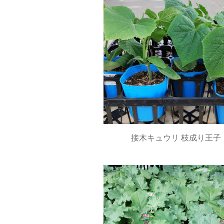
接木キュウリ 枝成り王子