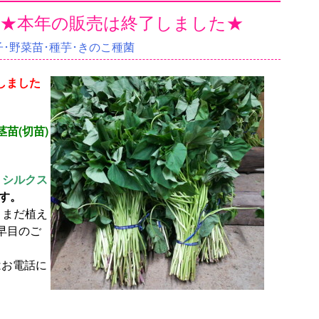
 ★本年の販売は終了しました★
･野菜苗･種芋･きのこ種菌
しました
苗(切苗)
・シルクス
す。
。まだ植え
早目のご
はお電話に