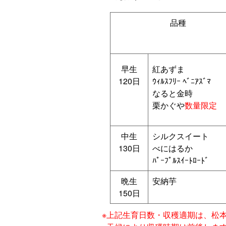
品種
早生
紅あずま
120日
ｳｨﾙｽﾌﾘｰ ﾍﾞﾆｱｽﾞﾏ
なると金時
栗かぐや
数量限定
中生
シルクスイート
130日
べにはるか
ﾊﾟｰﾌﾟﾙｽｲｰﾄﾛｰﾄﾞ
晩生
安納芋
150日
※上記生育日数・収穫適期は、松