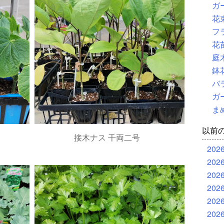
ガ
花
フ
花
庭
鉢
バ
ガ
ま
以前
接木ナス 千両二号
202
202
202
202
202
202