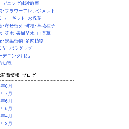
ーデニング体験教室
束･フラワーアレンジメント
ラワーギフト･お祝花
苗･寄せ植え･球根･草花種子
木･花木･果樹苗木･山野草
花･観葉植物･多肉植物
ラ苗･バラグッズ
ーデニング用品
め知識
の新着情報･ブログ
6年8月
6年7月
6年6月
6年5月
6年4月
6年3月