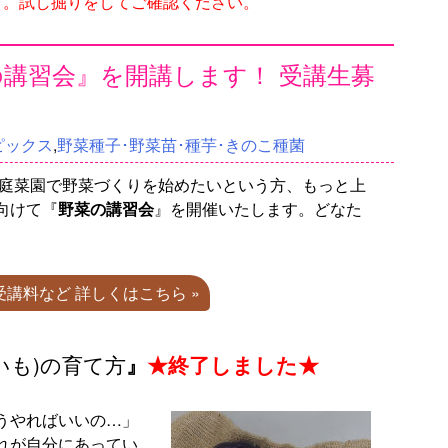
す。試し掘りをしてご確認ください。
菜の講習会』を開講します！ 受講生募
ピックス
,
野菜種子･野菜苗･種芋･きのこ種菌
家庭菜園で野菜づくりを始めたいという方、もっと上
向けて『
野菜の講習会
』を開催いたします。どなた
･受講料など 詳しくはこちら »
いも)の育て方
』
★終了しました★
うやればいいの…」
れが自分にあってい