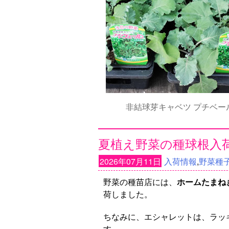
非結球芽キャベツ プチベー
夏植え野菜の種球根入
2026年07月11日
入荷情報
,
野菜種子
野菜の種苗店には、
ホームたまね
荷しました。
ちなみに、エシャレットは、ラッ
す。