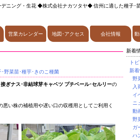
ーデニング・生花
◆株式会社ナカツタヤ◆
信州に適した種子･
営業カレンダー
地図･アクセス
会社情報
動
新着
トピ
新着
･野菜苗･種芋･きのこ種菌
野
･接ぎナス･非結球芽キャベツ プチベール･セルリー
の
入
イ
ニ
の悪い株の補植用や遅い口の収穫用としてご利用く
動
野
ガ
ハ