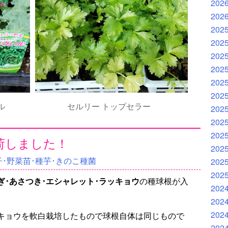
202
202
202
202
202
202
202
202
ル
セルリー トップセラー
202
202
202
荷しました！
202
･野菜苗･種芋･きのこ種菌
202
202
ぎ･あさつき･エシャレット･ラッキョウ
の種球根が入
202
202
202
キョウを軟白栽培したもので球根自体は同じもので
202