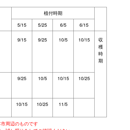
植付時期
5/15
5/25
6/5
6/15
9/15
9/25
10/5
10/15
収
穫
時
期
9/25
10/5
10/15
10/25
10/15
10/25
11/5
本市周辺のものです