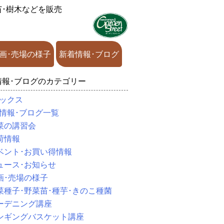
苗･樹木などを販売
画･売場の様子
新着情報･ブログ
情報･ブログのカテゴリー
ックス
情報･ブログ一覧
菜の講習会
荷情報
ベント･お買い得情報
ュース･お知らせ
画･売場の様子
菜種子･野菜苗･種芋･きのこ種菌
ーデニング講座
ンギングバスケット講座