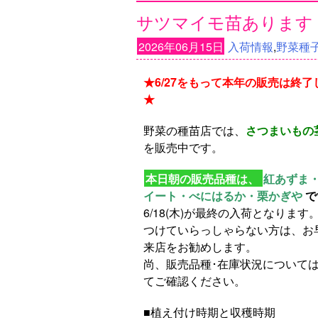
サツマイモ苗あります
2026年06月15日
入荷情報
,
野菜種子
★6/27をもって本年の販売は終了
★
野菜の種苗店では、
さつまいもの茎
を販売中です。
本日朝の販売品種は、
紅あずま
イート・べにはるか・栗かぎや
で
6/18(木)が最終の入荷となります
つけていらっしゃらない方は、お
来店をお勧めします。
尚、販売品種･在庫状況について
てご確認ください。
■植え付け時期と収穫時期