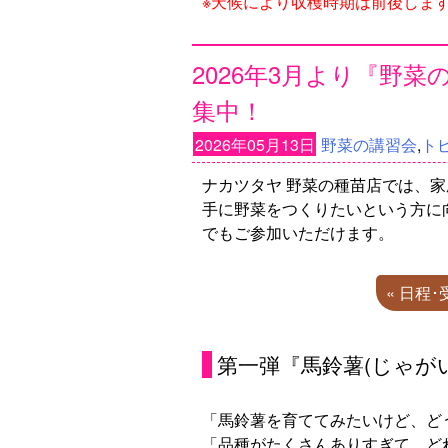
※天候により収穫時期は前後しま
2026年3月より『野
集中！
2026年05月13日
野菜の講習会
,
ト
ナカツタヤ 野菜の種苗店では、
手に野菜をつくりたいという方に
でもご参加いただけます。
« 日程
第一弾『馬鈴薯(じゃが
「馬鈴薯を育ててみたいけど、ど
「品種がたくさんありすぎて…ど