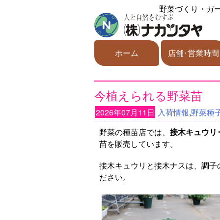
野菜づくり・ガ
ホーム
店舗･営業時間
今植えられる野菜苗
2026年07月11日
入荷情報
,
野菜種子
野菜の種苗店では、
接木キュウリ
苗を販売しています。
接木キュウリと接木ナスは、調子
ださい。