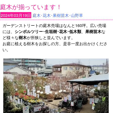
庭木が揃っています！
2024年03月19日
庭木･花木･果樹苗木･山野草
ガーデンストリートの庭木売場はなんと160坪。広い売場
には、
シンボルツリー･生垣樹･花木･低木類
、
果樹苗木
な
ど様々な
樹木
が所狭しと並んでいます。
お庭に植える樹木をお探しの方、是非一度お出かけくださ
い。