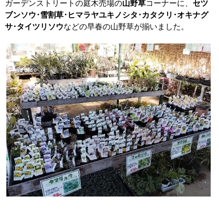
ガーデンストリートの庭木売場の
山野草
コーナーに、
セツ
ブンソウ･雪割草･ヒマラヤユキノシタ･カタクリ･オキナグ
サ･タイツリソウ
などの早春の山野草が揃いました。