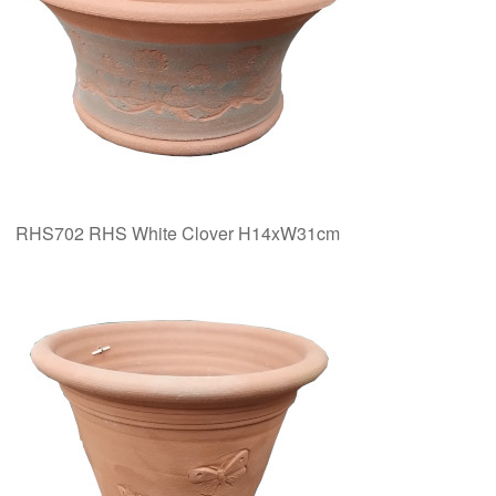
RHS702 RHS White Clover H14xW31cm