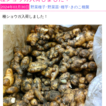
2024年03月30日
野菜種子･野菜苗･種芋･きのこ種菌
種ショウガ入荷しました！