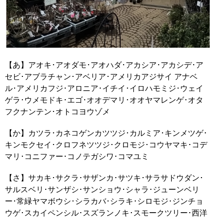
【あ】アオキ･アオダモ･アオハダ･アカシア･アカシデ･ア
セビ･アブラチャン･アベリア･アメリカアジサイ アナベ
ル･アメリカフジ･アロニア･イチイ･イロハモミジ･ウェイ
ゲラ･ウメモドキ･エゴ･オオデマリ･オオヤマレンゲ･オタ
フクナンテン･オトコヨウゾメ
【か】カツラ･カネコゲンカツツジ･カルミア･キンメツゲ･
キンモクセイ･クロフネツツジ･クロモジ･コウヤマキ･コデ
マリ･コニファー･コノテガシワ･コマユミ
【さ】サカキ･サクラ･サザンカ･サツキ･サラサドウダン･
サルスベリ･サンザシ･サンショウ･シャラ･ジューンベリ
ー･常緑ヤマボウシ･シラカバ･シラキ･シロモジ･ジンチョ
ウゲ･スカイペンシル･スズランノキ･スモークツリー･西洋