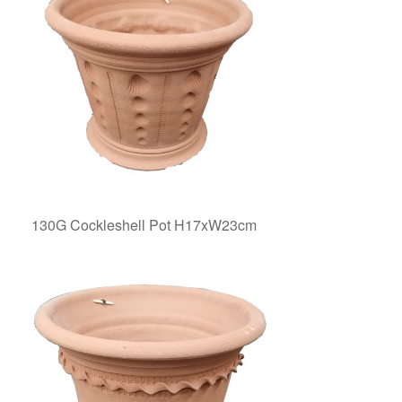
130G Cockleshell Pot H17xW23cm