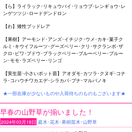
【ら】ライラック･リキュウバイ･リョウブ･レンギョウ･レ
ンゲツツジ･ロードデンドロン
【わ】矮性ブッドレア
【果樹】アーモンド･アンズ･イチジク･ウメ･カキ･菓子ク
ルミ･キウイフルーツ･グーズベリー･クリ･サクランボ･ザ
クロ･ビワ･ブドウ･ブラックベリー･ブルーベリー･プルー
ン･モモ･ラズベリー･リンゴ
【実生苗･小さいポット苗】アオダモ･カツラ･クヌギ･コナ
ラ･コハウチワカエデ･シラカバ･ブナ･マルバノキ
★一部在庫が少ないものや入荷待ちのものもございます★
早春の山野草が揃いました！
2024年03月18日
庭木･花木･果樹苗木･山野草