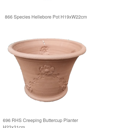
866 Species Hellebore Pot H19xW22cm
696 RHS Creeping Buttercup Planter
H23x31cm