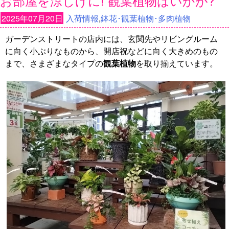
お部屋を涼しげに! 観葉植物はいかが?
2025年07月20日
入荷情報
,
鉢花･観葉植物･多肉植物
ガーデンストリートの店内には、玄関先やリビングルーム
に向く小ぶりなものから、開店祝などに向く大きめのもの
まで、さまざまなタイプの
観葉植物
を取り揃えています。