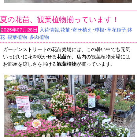
夏の花苗、観葉植物揃っています！
2025年07月28日
入荷情報
,
花苗･寄せ植え･球根･草花種子
,
鉢
花･観葉植物･多肉植物
ガーデンストリートの花苗売場には、この暑い中でも元気
いっぱいに花を咲かせる
花苗
が、店内の観葉植物売場には
お部屋を涼しさを届ける
観葉植物
が揃っています。