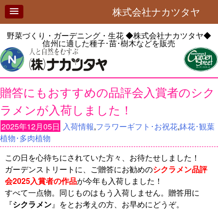
株式会社ナカツタヤ
野菜づくり・ガーデニング・生花
◆株式会社ナカツタヤ◆
信州に適した種子･苗･樹木などを販売
贈答にもおすすめの品評会入賞者のシク
ラメンが入荷しました！
2025年12月05日
入荷情報
,
フラワーギフト･お祝花
,
鉢花･観葉
植物･多肉植物
この日を心待ちにされていた方々、お待たせしました！
ガーデンストリートに、ご贈答にお勧めの
シクラメン品評
会2025入賞者の作品
が今年も入荷しました
！
すべて一点物。同じものはもう入荷しません。贈答用に
『
シクラメン
』をとお考えの方、お早めにどうぞ。