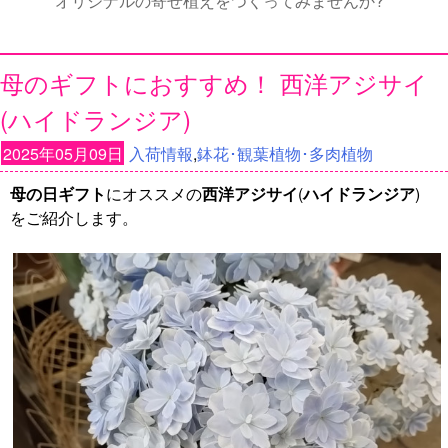
オリジナルの寄せ植えをつくってみませんか?
母のギフトにおすすめ！ 西洋アジサイ
(ハイドランジア)
2025年05月09日
入荷情報
,
鉢花･観葉植物･多肉植物
母の日ギフト
にオススメの
西洋アジサイ
(
ハイドランジア
)
をご紹介します。