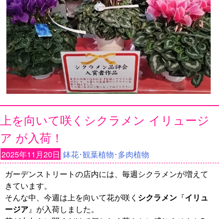
上を向いて咲くシクラメン イリュージ
ア が入荷！
2025年11月20日
鉢花･観葉植物･多肉植物
ガーデンストリートの店内には、毎週シクラメンが増えて
きています。
そんな中、今週は上を向いて花が咲く
シクラメン
『
イリュ
ージア
』が入荷しました。