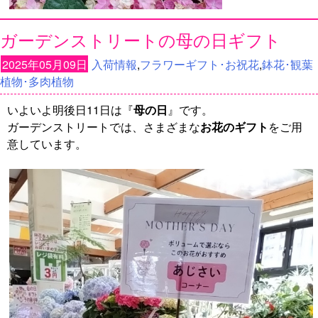
ガーデンストリートの母の日ギフト
2025年05月09日
入荷情報
,
フラワーギフト･お祝花
,
鉢花･観葉
植物･多肉植物
いよいよ明後日11日は『
母の日
』です。
ガーデンストリートでは、さまざまな
お花のギフト
をご用
意しています。