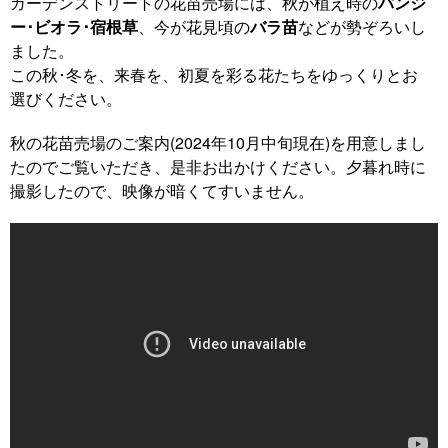
ガーデンストリートの花苗売場には、秋が植え時の
パンジ
ー･ビオラ･宿根草
、今が花見頃の
バラ苗
などが勢ぞろいし
ました。
この秋･冬を、来春を、初夏を彩る花たちをゆっくりとお
選びください。
秋の花苗売場のご案内(2024年10月中旬現在)を用意しまし
たのでご覧いただき、是非お出かけください。夕暮れ時に
撮影したので、映像が暗くてすいません。