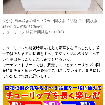
左から F(早咲きの遅め)･DH(中間咲き) 2品種･T(中間咲き)
2品種･SL(遅咲き) 3品種
チューリップ 開花時期試験 2015/4/8
チューリップの開花時期を揃えて豪華さを演出したり、若
干ではありますが時期をずらして次々と花が移り変わって
いく演出をしたりと楽しみ方もいろいろ。
ガーデンストリートでは、販売しているチューリップの開
花時期をまとめたPOPを毎年ご用意しています。参考にし
ていただければと思います。