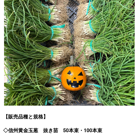
【販売品種と規格】
◇信州黄金玉葱 抜き苗 50本束・100本束