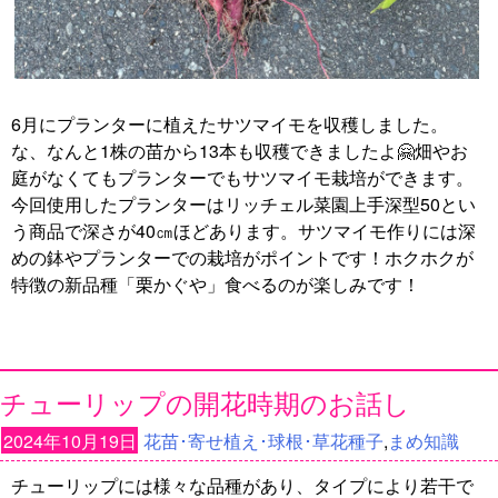
6月にプランターに植えたサツマイモを収穫しました。
な、なんと1株の苗から13本も収穫できましたよ🤗畑やお
庭がなくてもプランターでもサツマイモ栽培ができます。
今回使用したプランターはリッチェル菜園上手深型50とい
う商品で深さが40㎝ほどあります。サツマイモ作りには深
めの鉢やプランターでの栽培がポイントです！ホクホクが
特徴の新品種「栗かぐや」食べるのが楽しみです！
チューリップの開花時期のお話し
2024年10月19日
花苗･寄せ植え･球根･草花種子
,
まめ知識
チューリップには様々な品種があり、タイプにより若干で