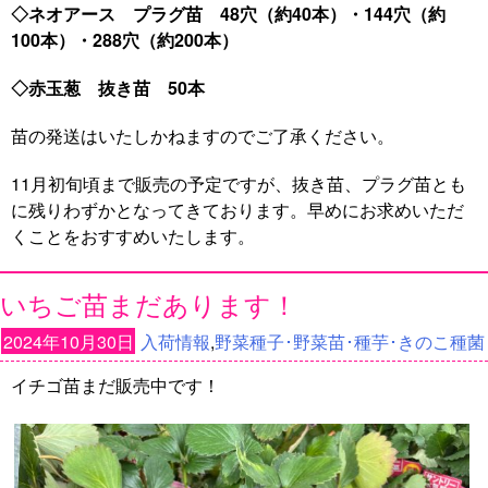
◇ネオアース プラグ苗 48穴（約40本）・144穴（約
100本）・288穴（約200本）
◇赤玉葱 抜き苗 50本
苗の発送はいたしかねますのでご了承ください。
11月初旬頃まで販売の予定ですが、抜き苗、プラグ苗とも
に残りわずかとなってきております。早めにお求めいただ
くことをおすすめいたします。
いちご苗まだあります！
2024年10月30日
入荷情報
,
野菜種子･野菜苗･種芋･きのこ種菌
イチゴ苗まだ販売中です！