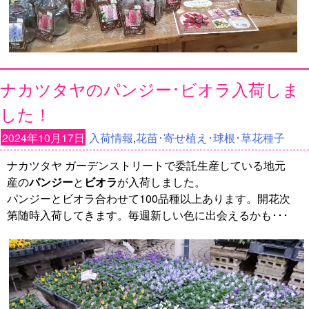
ナカツタヤのパンジー･ビオラ入荷しま
した！
2024年10月17日
入荷情報
,
花苗･寄せ植え･球根･草花種子
ナカツタヤ ガーデンストリートで委託生産している地元
産の
パンジー
と
ビオラ
が入荷しました。
パンジーとビオラ合わせて100品種以上あります。開花次
第随時入荷してきます。毎週新しい色に出会えるかも･･･