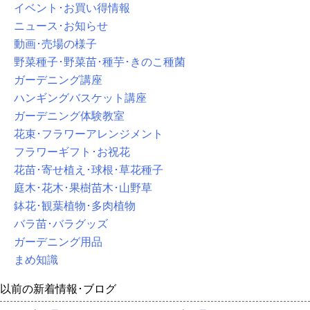
イベント･お買い得情報
ニュース･お知らせ
動画･売場の様子
野菜種子･野菜苗･種芋･きのこ種菌
ガーデニング講座
ハンギングバスケット講座
ガーデニング体験教室
花束･フラワーアレンジメント
フラワーギフト･お祝花
花苗･寄せ植え･球根･草花種子
庭木･花木･果樹苗木･山野草
鉢花･観葉植物･多肉植物
バラ苗･バラグッズ
ガーデニング用品
まめ知識
以前の新着情報･ブログ