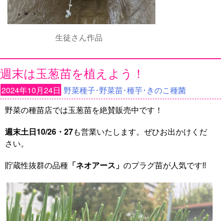
生徒さん作品
週末は玉葱苗を植えよう！
2024年10月24日
野菜種子･野菜苗･種芋･きのこ種菌
野菜の種苗店では玉葱苗を絶賛販売中です！
週末土日10/26・27
も営業いたします。ぜひお出かけくだ
さい。
貯蔵性抜群の品種
「ネオアース」
のプラグ苗が人気です‼