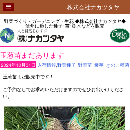
株式会社ナカツタヤ
野菜づくり・ガーデニング・生花
◆株式会社ナカツタヤ◆
信州に適した種子･苗･樹木などを販売
玉葱苗まだあります
2024年10月31日
入荷情報
,
野菜種子･野菜苗･種芋･きのこ種菌
玉葱苗まだ販売中です！
ご予約なしでお求めいただけますのでぜひお出かけくださ
い。