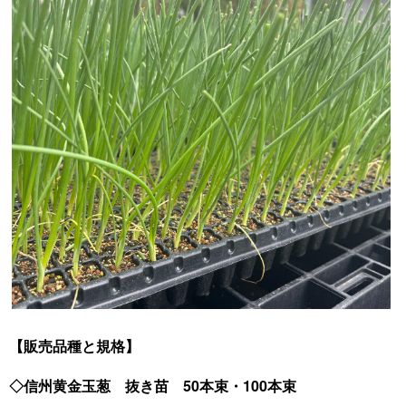
【販売品種と規格】
◇信州黄金玉葱 抜き苗 50本束・100本束