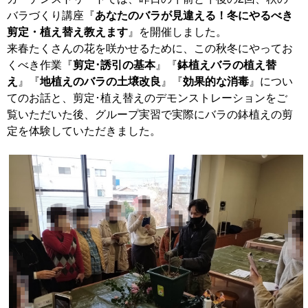
バラづくり講座『
あなたのバラが見違える！冬にやるべき
剪定・植え替え教えます
』を開催しました。
来春たくさんの花を咲かせるために、この秋冬にやってお
くべき作業『
剪定･誘引の基本
』『
鉢植えバラの植え替
え
』『
地植えのバラの土壌改良
』『
効果的な消毒
』につい
てのお話と、剪定･植え替えのデモンストレーションをご
覧いただいた後、グループ実習で実際にバラの鉢植えの剪
定を体験していただきました。