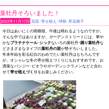
葉牡丹そろいました！
2023年11月17日
花苗･寄せ植え･球根･草花種子
今日はあいにくの雨模様。午後は晴れるようなのですが。
そんな中ではありますが、ガーデンストリートには、華や
かな
プラチナケール
･
シック
ないろの葉牡丹
･踊り葉牡丹
な
どさまざまなタイプの
葉牡丹の苗
が勢ぞろいしました。
年末年始を彩る紅白のおめでたい葉牡丹はもちろんです
が、オシャレな冬の寄せ植えづくりにもおすすめです。お
洒落なパンジー･ビオラやガーデンシクラメンなどと合わ
せて
寄せ植えづくり
をお楽しみください。