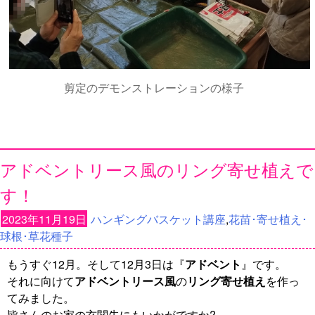
剪定のデモンストレーションの様子
アドベントリース風のリング寄せ植えで
す！
2023年11月19日
ハンギングバスケット講座
,
花苗･寄せ植え･
球根･草花種子
もうすぐ12月。そして12月3日は『
アドベント
』です。
それに向けて
アドベントリース風
の
リング寄せ植え
を作っ
てみました。
皆さんのお家の玄関先にもいかがですか?