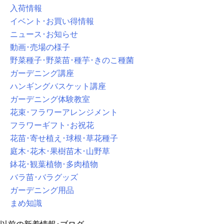
入荷情報
イベント･お買い得情報
ニュース･お知らせ
動画･売場の様子
野菜種子･野菜苗･種芋･きのこ種菌
ガーデニング講座
ハンギングバスケット講座
ガーデニング体験教室
花束･フラワーアレンジメント
フラワーギフト･お祝花
花苗･寄せ植え･球根･草花種子
庭木･花木･果樹苗木･山野草
鉢花･観葉植物･多肉植物
バラ苗･バラグッズ
ガーデニング用品
まめ知識
以前の新着情報･ブログ