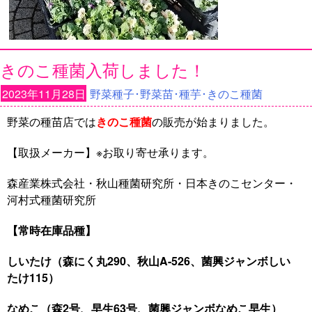
きのこ種菌入荷しました！
2023年11月28日
野菜種子･野菜苗･種芋･きのこ種菌
野菜の種苗店では
きのこ種菌
の販売が始まりました。
【取扱メーカー】※お取り寄せ承ります。
森産業株式会社・秋山種菌研究所・日本きのこセンター・
河村式種菌研究所
【常時在庫品種】
しいたけ（森にく丸290、秋山A-526、菌興ジャンボしい
たけ115）
なめこ（森2号、早生63号、菌興ジャンボなめこ早生）