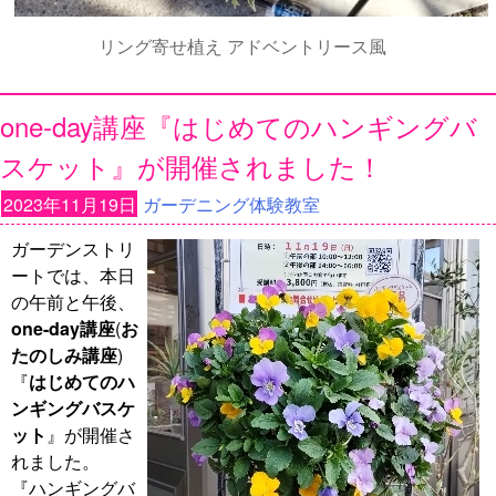
リング寄せ植え アドベントリース風
one-day講座『はじめてのハンギングバ
スケット』が開催されました！
2023年11月19日
ガーデニング体験教室
ガーデンストリ
ートでは、本日
の午前と午後、
one-day講座
(
お
たのしみ講座
)
『
はじめてのハ
ンギングバスケ
ット
』が開催さ
れました。
『ハンギングバ