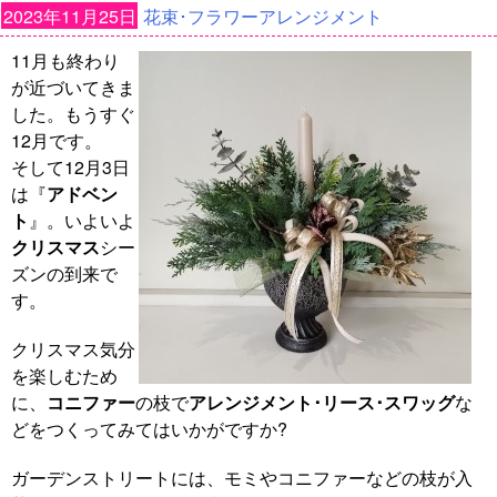
2023年11月25日
花束･フラワーアレンジメント
11月も終わり
が近づいてきま
した。もうすぐ
12月です。
そして12月3日
は『
アドベン
ト
』。いよいよ
クリスマス
シー
ズンの到来で
す。
クリスマス気分
を楽しむため
に、
コニファー
の枝で
アレンジメント･リース･スワッグ
な
どをつくってみてはいかがですか?
ガーデンストリートには、モミやコニファーなどの枝が入