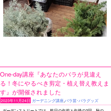
One-day講座『あなたのバラが見違え
る！冬にやるべき剪定・植え替え教えま
す』が開催されました
2023年11月24日
ガーデニング講座
,
バラ苗･バラグッズ
ガーデンストリートでは、昨日の午前と午後の2回、秋の