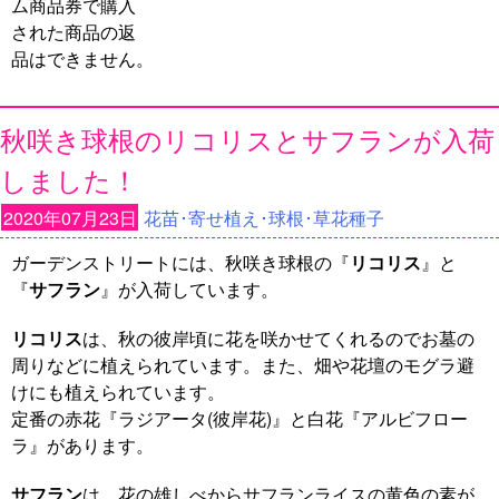
ム商品券で購入
された商品の返
品はできません。
秋咲き球根のリコリスとサフランが入荷
しました！
2020年07月23日
花苗･寄せ植え･球根･草花種子
ガーデンストリートには、秋咲き球根の『
リコリス
』と
『
サフラン
』が入荷しています。
リコリス
は、秋の彼岸頃に花を咲かせてくれるのでお墓の
周りなどに植えられています。また、畑や花壇のモグラ避
けにも植えられています。
定番の赤花『ラジアータ(彼岸花)』と白花『アルビフロー
ラ』があります。
サフラン
は、花の雄しべからサフランライスの黄色の素が