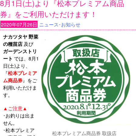
8月1日(土)より『松本プレミアム商品
券』をご利用いただけます！
2020年07月26日
ニュース･お知らせ
ナカツタヤ
野菜
の種苗店
及び
ガーデンストリ
ート
では、8月1
日(土)より、
『
松本プレミア
ム商品券
』をご
利用いただけま
す。
▲ご注意▲
･お釣りは出ま
せん。
･松本プレミア
松本プレミアム商品券 取扱店