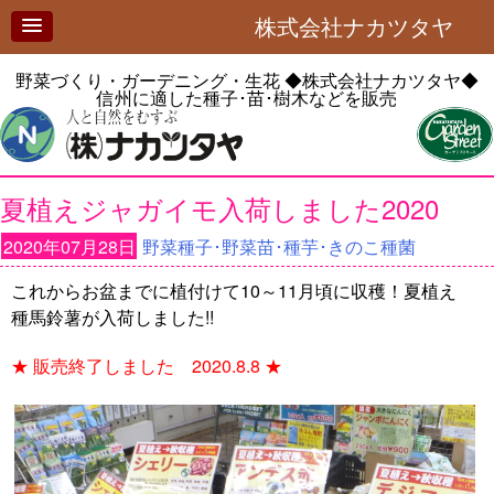
株式会社ナカツタヤ
野菜づくり・ガーデニング・生花
◆株式会社ナカツタヤ◆
信州に適した種子･苗･樹木などを販売
夏植えジャガイモ入荷しました2020
2020年07月28日
野菜種子･野菜苗･種芋･きのこ種菌
これからお盆までに植付けて10～11月頃に収穫！夏植え
種馬鈴薯が入荷しました!!
★ 販売終了しました 2020.8.8 ★