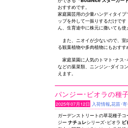
ができる『
BotaNice スターガ
おすすめです。
家庭園芸用の少量ハンディタイプ
ップを外して一振りするだけです
ん、生育途中に株元に撒いても使
また、ニオイが少ないので、室
る観葉植物や多肉植物にもおすす
家庭菜園に人気のトマト･ナス･
などの葉菜類、ニンジン･ダイコ
えます。
パンジー･ビオラの種
2025年07月12日
入荷情報
,
花苗･寄
ガーデンストリートの草花種子コ
ジー
ナチュレ
シリーズ･ビオラ
ビ