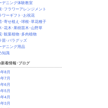
ーデニング体験教室
束･フラワーアレンジメント
ラワーギフト･お祝花
苗･寄せ植え･球根･草花種子
木･花木･果樹苗木･山野草
花･観葉植物･多肉植物
ラ苗･バラグッズ
ーデニング用品
め知識
の新着情報･ブログ
6年8月
6年7月
6年6月
6年5月
6年4月
6年3月