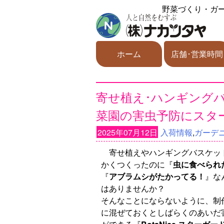
野菜づくり・ガ
ホーム
店舗･営業時間
寄せ植え･ハンギングバ
菜園の害虫予防にスタ
2025年07月12日
入荷情報
,
ガーデ
寄せ植えやハンギングバスケッ
かくつくったのに『
虫に食べられ
『
アブラムシがたかってる！
』な
はありませんか？
そんなことにならないように、制
に混ぜておくとしばらくのあいだ