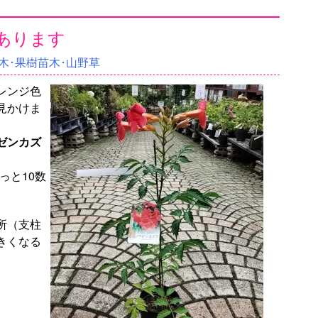
あります
木･果樹苗木･山野草
レンジ色
見かけま
ゼンカズ
っと10数
所（支柱
きくなる