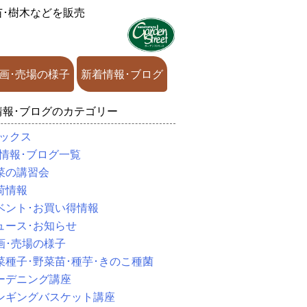
苗･樹木などを販売
画･売場の様子
新着情報･ブログ
情報･ブログのカテゴリー
ックス
情報･ブログ一覧
菜の講習会
荷情報
ベント･お買い得情報
ュース･お知らせ
画･売場の様子
菜種子･野菜苗･種芋･きのこ種菌
ーデニング講座
ンギングバスケット講座