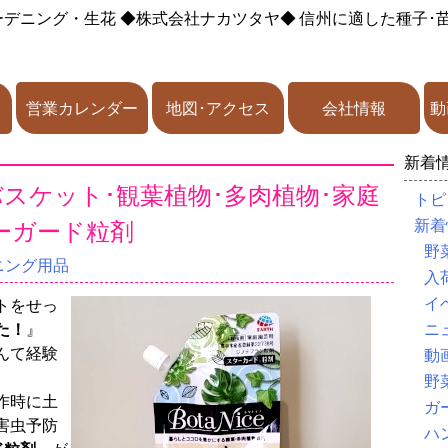
ーデニング・生花
◆株式会社ナカツタヤ◆
信州に適した種子･
営業カレンダー
地図･アクセス
会社情報
動
新着
スケット･観葉植物･多肉植物･家庭
トピ
ーガード粒剤
新着
野
ニング用品
入
イ
トをせっ
た！
』
ニ
んて経験
動
野
作時に土
ガ
害虫予防
ハ