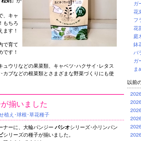
ード粒剤
』が
ガ
花
で、キャ
フ
！もちろ
花
えます！
庭
内で育て
鉢
めです！
バ
ガ
キュウリなどの果菜類、キャベツ･ハクサイ･レタス
ま
ン･カブなどの根菜類とさまざまな野菜づくりにも使
以前
202
子が揃いました
202
202
せ植え･球根･草花種子
202
202
ーナーに、大輪パンジー
パシオ
シリーズ･小リンパン
ビ
シリーズの種子が揃いました。
202