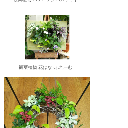
観葉植物 花はな･ふれーむ