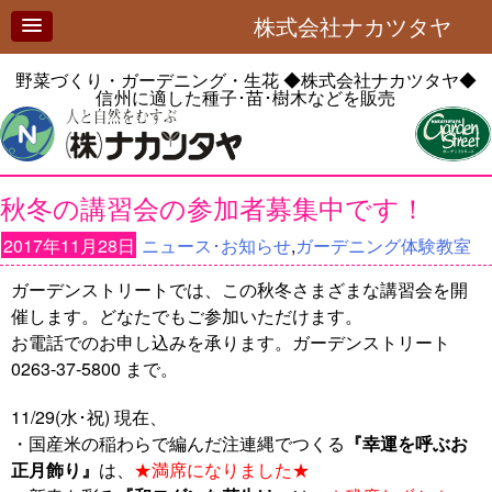
株式会社ナカツタヤ
野菜づくり・ガーデニング・生花
◆株式会社ナカツタヤ◆
信州に適した種子･苗･樹木などを販売
秋冬の講習会の参加者募集中です！
2017年11月28日
ニュース･お知らせ
,
ガーデニング体験教室
ガーデンストリートでは、この秋冬さまざまな講習会を開
催します。どなたでもご参加いただけます。
お電話でのお申し込みを承ります。ガーデンストリート
0263-37-5800 まで。
11/29(水･祝) 現在、
・国産米の稲わらで編んだ注連縄でつくる
『幸運を呼ぶお
正月飾り』
は、
★満席になりました★