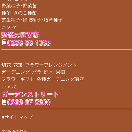
野菜種子･野菜苗
種芋･きのこ種菌
芝生種子･緑肥種子･牧草種子
について
野菜の種苗店
0263-33-1085
切花･花束･フラワーアレンジメント
ガーデニング･バラ･庭木･果樹
フラワーギフト･各種ガーデニング講座
について
ガーデンストリート
0263-37-5800
■サイトマップ
〒390-0816