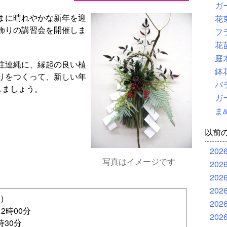
ガ
まに晴れやかな新年を迎
花
飾りの講習会を開催しま
フ
花
庭
注連縄に、縁起の良い植
鉢
りをつくって、新しい年
バ
しましょう。
ガ
ま
以前
202
写真はイメージです
202
202
202
)
202
2時00分
202
時30分