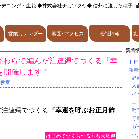
ーデニング・生花
◆株式会社ナカツタヤ◆
信州に適した種子･
営業カレンダー
地図･アクセス
会社情報
動
新着
米の稲わらで編んだ注連縄でつくる『幸
トピ
を開催します！
新着
野
験教室
入
イ
ニ
だ注連縄でつくる『
幸運を呼ぶお正月飾
動
野
ガ
ハ
はじめてつくられる方も大歓迎