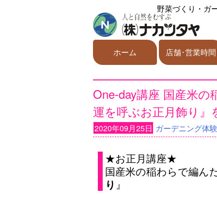
野菜づくり・ガ
ホーム
店舗･営業時間
One-day講座 国産
運を呼ぶお正月飾り』
2020年09月25日
ガーデニング体
★お正月講座★
国産米の稲わらで編ん
』
り