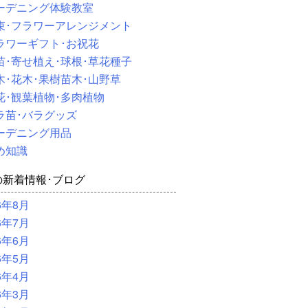
ーデニング体験教室
束･フラワーアレンジメント
ラワーギフト･お祝花
苗･寄せ植え･球根･草花種子
木･花木･果樹苗木･山野草
花･観葉植物･多肉植物
ラ苗･バラグッズ
ーデニング用品
め知識
の新着情報･ブログ
6年8月
6年7月
6年6月
6年5月
6年4月
6年3月