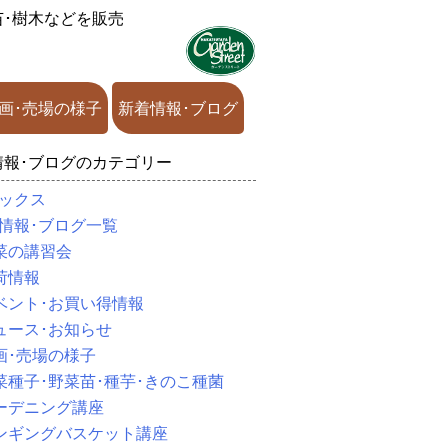
苗･樹木などを販売
画･売場の様子
新着情報･ブログ
情報･ブログのカテゴリー
ックス
情報･ブログ一覧
菜の講習会
荷情報
ベント･お買い得情報
ュース･お知らせ
画･売場の様子
菜種子･野菜苗･種芋･きのこ種菌
ーデニング講座
ンギングバスケット講座