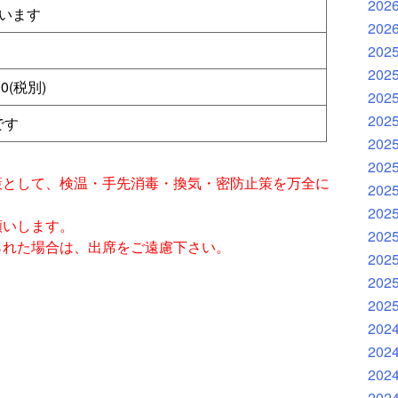
202
います
202
202
202
0(税別)
202
202
です
202
202
策として、検温・手先消毒・換気・密防止策を万全に
202
202
願いします。
202
られた場合は、出席をご遠慮下さい。
202
202
202
202
202
202
202