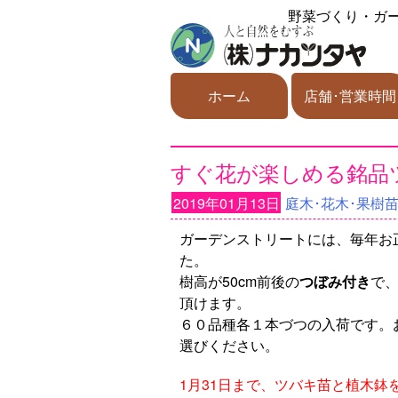
野菜づくり・ガ
ホーム
店舗･営業時間
すぐ花が楽しめる銘品
2019年01月13日
庭木･花木･果樹
ガーデンストリートには、毎年お
た。
樹高が50cm前後の
つぼみ付き
で
頂けます。
６０品種各１本づつの入荷です。
選びください。
1月31日まで、ツバキ苗と植木