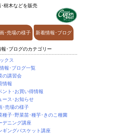
苗･樹木などを販売
画･売場の様子
新着情報･ブログ
情報･ブログのカテゴリー
ックス
情報･ブログ一覧
菜の講習会
荷情報
ベント･お買い得情報
ュース･お知らせ
画･売場の様子
菜種子･野菜苗･種芋･きのこ種菌
ーデニング講座
ンギングバスケット講座