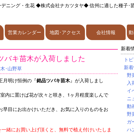
ーデニング・生花
◆株式会社ナカツタヤ◆
信州に適した種子･
営業カレンダー
地図･アクセス
会社情報
動
新着
ツバキ苗木が入荷しました
トピ
新着
苗木･山野草
野
正月明け恒例の『
銘品ツバキ苗木
』が入荷しまし
入
イ
、室内に置けば花が次々と咲き、1ヶ月程度楽しんで
ニ
動
お早目にお出かけいただき、お気に入りのものをお
野
ガ
鉢を一緒にお買い上げ頂くと、無料で植え付けいたしま
ハ