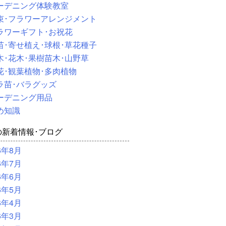
ーデニング体験教室
束･フラワーアレンジメント
ラワーギフト･お祝花
苗･寄せ植え･球根･草花種子
木･花木･果樹苗木･山野草
花･観葉植物･多肉植物
ラ苗･バラグッズ
ーデニング用品
め知識
の新着情報･ブログ
6年8月
6年7月
6年6月
6年5月
6年4月
6年3月