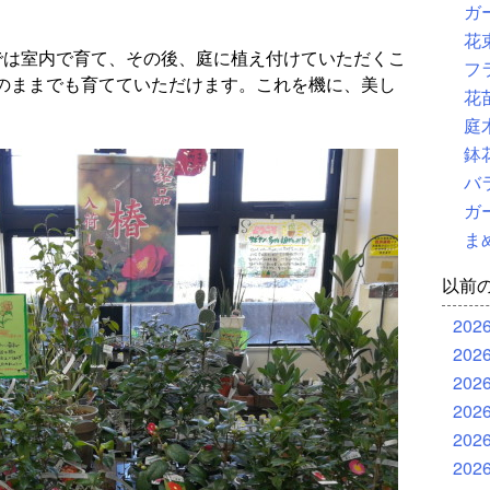
ガ
花
では室内で育て、その後、庭に植え付けていただくこ
フ
のままでも育てていただけます。これを機に、美し
花
庭
鉢
バ
ガ
ま
以前
202
202
202
202
202
202