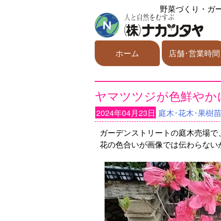
野菜づくり・ガ
ホーム
店舗･営業時間
ヤマツツジが色鮮やか
2024年04月23日
庭木･花木･果樹
ガーデンストリートの庭木売場で
花の色合いが画像では伝わらない