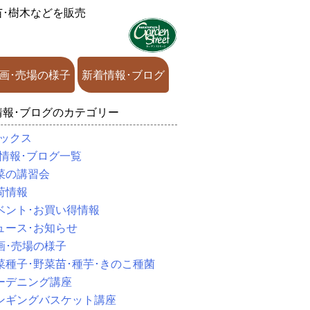
苗･樹木などを販売
画･売場の様子
新着情報･ブログ
情報･ブログのカテゴリー
ックス
情報･ブログ一覧
菜の講習会
荷情報
ベント･お買い得情報
ュース･お知らせ
画･売場の様子
菜種子･野菜苗･種芋･きのこ種菌
ーデニング講座
ンギングバスケット講座