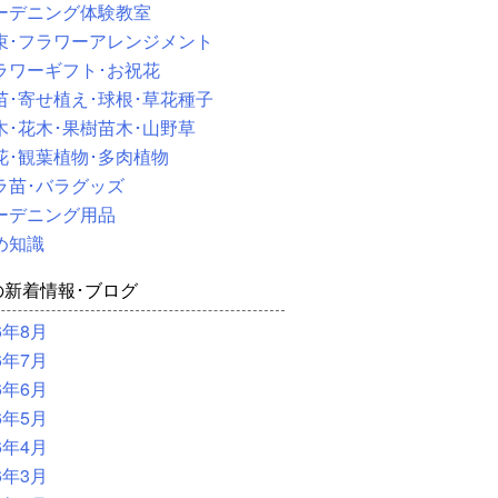
ーデニング体験教室
束･フラワーアレンジメント
ラワーギフト･お祝花
苗･寄せ植え･球根･草花種子
木･花木･果樹苗木･山野草
花･観葉植物･多肉植物
ラ苗･バラグッズ
ーデニング用品
め知識
の新着情報･ブログ
6年8月
6年7月
6年6月
6年5月
6年4月
6年3月