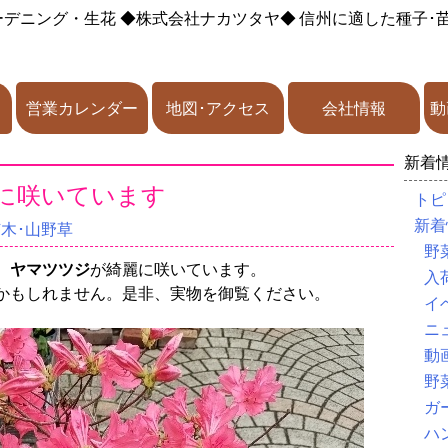
ーデニング・生花
◆株式会社ナカツタヤ◆
信州に適した種子･
営業カレンダー
地図･アクセス
会社情報
動
新着
に咲いています
トピ
新着
苗木･山野草
野
、
ヤマツツジ
が綺麗に咲いています。
入
かもしれません。是非、実物を御覧ください。
イ
ニ
動
野
ガ
ハ