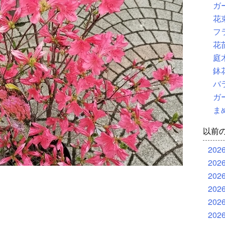
ガ
花
フ
花
庭
鉢
バ
ガ
ま
以前
202
202
202
202
202
202