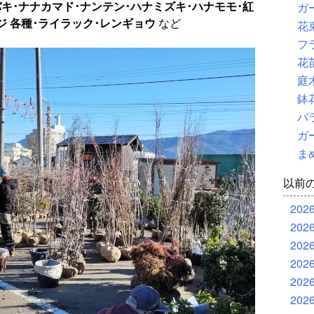
バキ･ナナカマド･ナンテン･ハナミズキ･ハナモモ･紅
ガ
ジ 各種･ライラック･レンギョウ
など
花
フ
花
庭
鉢
バ
ガ
ま
以前
202
202
202
202
202
202