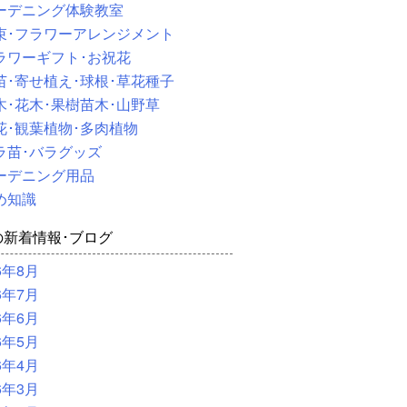
ーデニング体験教室
束･フラワーアレンジメント
ラワーギフト･お祝花
苗･寄せ植え･球根･草花種子
木･花木･果樹苗木･山野草
花･観葉植物･多肉植物
ラ苗･バラグッズ
ーデニング用品
め知識
の新着情報･ブログ
6年8月
6年7月
6年6月
6年5月
6年4月
6年3月