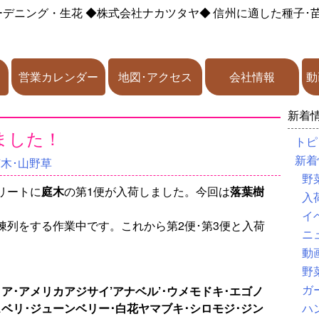
ーデニング・生花
◆株式会社ナカツタヤ◆
信州に適した種子･
営業カレンダー
地図･アクセス
会社情報
動
新着
ました！
トピ
新着
苗木･山野草
野
リートに
庭木
の第1便が入荷しました。今回は
落葉樹
入
イ
陳列をする作業中です。これから第2便･第3便と入荷
ニ
動
野
ガ
ア･アメリカアジサイ’アナベル’･ウメモドキ･エゴノ
スベリ･ジューンベリー･白花ヤマブキ･シロモジ･ジン
ハ