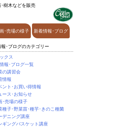
苗･樹木などを販売
画･売場の様子
新着情報･ブログ
情報･ブログのカテゴリー
ックス
情報･ブログ一覧
菜の講習会
荷情報
ベント･お買い得情報
ュース･お知らせ
画･売場の様子
菜種子･野菜苗･種芋･きのこ種菌
ーデニング講座
ンギングバスケット講座