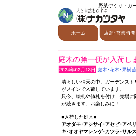
野菜づくり・ガ
ホーム
店舗･営業時間
庭木の第一便が入荷し
2024年02月13日
庭木･花木･果樹
清々しい晴天の中、ガーデンスト
がメインで入荷しています。
只今、絵札や値札を付け、売場に
が続きます。お楽しみに！
■入荷した庭木■
アオダモ･アジサイ･アセビ･アベリ
キ･オオヤマレンゲ･カツラ･サル