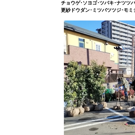
チョウゲ･ソヨゴ･ツバキ･ナツツ
更紗ドウダン･ミツバツツジ･モミ