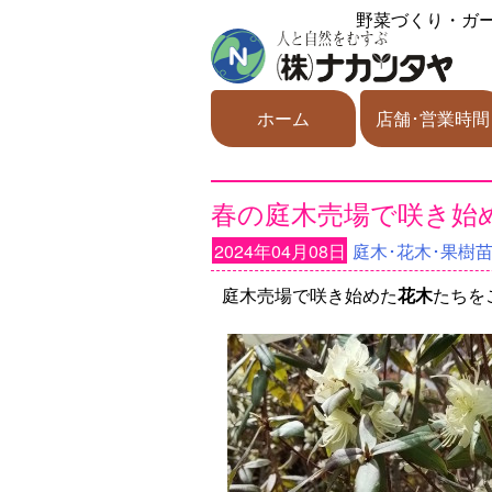
野菜づくり・ガ
ホーム
店舗･営業時間
春の庭木売場で咲き始めた
2024年04月08日
庭木･花木･果樹
庭木売場で咲き始めた
花木
たちを