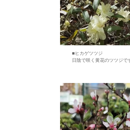
■ヒカゲツツジ
日陰で咲く黄花のツツジで