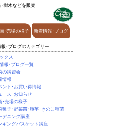
苗･樹木などを販売
画･売場の様子
新着情報･ブログ
情報･ブログのカテゴリー
ックス
情報･ブログ一覧
菜の講習会
荷情報
ベント･お買い得情報
ュース･お知らせ
画･売場の様子
菜種子･野菜苗･種芋･きのこ種菌
ーデニング講座
ンギングバスケット講座