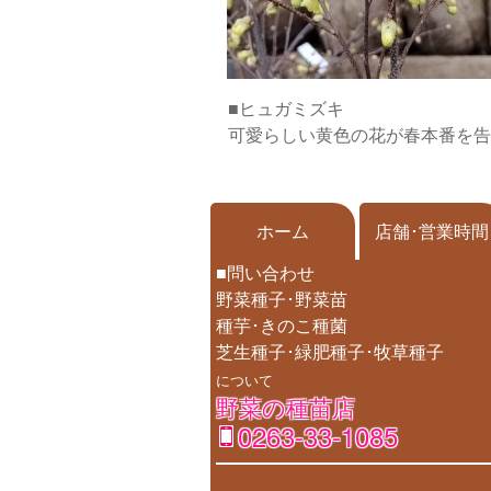
■ヒュガミズキ
可愛らしい黄色の花が春本番を告
ホーム
店舗･営業時間
■問い合わせ
野菜種子･野菜苗
種芋･きのこ種菌
芝生種子･緑肥種子･牧草種子
について
野菜の種苗店
0263-33-1085