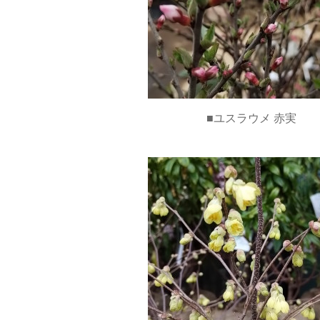
■ユスラウメ 赤実