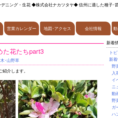
ーデニング・生花
◆株式会社ナカツタヤ◆
信州に適した種子･
営業カレンダー
地図･アクセス
会社情報
動
新着
花たちpart3
トピ
新着
苗木･山野草
野
ご紹介します。
入
イ
ニ
動
野
ガ
ハ