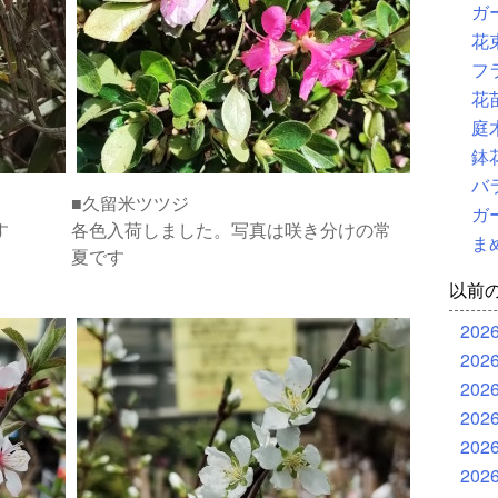
ガ
花
フ
花
庭
鉢
バ
■久留米ツツジ
ガ
す
各色入荷しました。写真は咲き分けの常
ま
夏です
以前
202
202
202
202
202
202