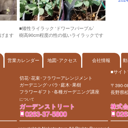
■矮性ライラック ‘ドワーフパープル’
げます
樹高90cm程度の性の低いライラックです
営業カレンダー
地図･アクセス
会社情報
動
■サイト
切花･花束･フラワーアレンジメント
ガーデニング･バラ･庭木･果樹
〒390-0
フラワーギフト･各種ガーデニング講座
長野県松
について
ガーデンストリート
株式会
0263-37-5800
026