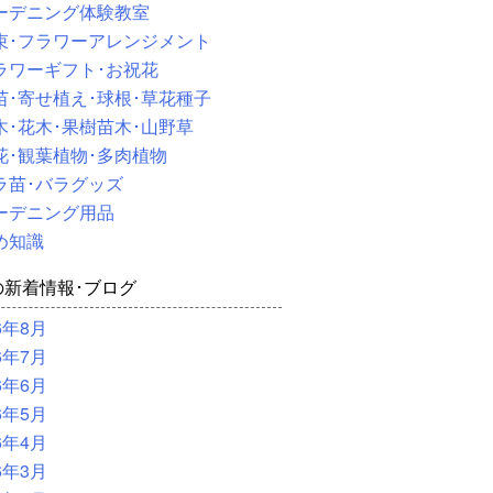
ーデニング体験教室
束･フラワーアレンジメント
ラワーギフト･お祝花
苗･寄せ植え･球根･草花種子
木･花木･果樹苗木･山野草
花･観葉植物･多肉植物
ラ苗･バラグッズ
ーデニング用品
め知識
の新着情報･ブログ
6年8月
6年7月
6年6月
6年5月
6年4月
6年3月