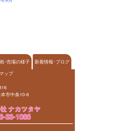
画･売場の様子
新着情報･ブログ
マップ
816
本市中条10-6
社 ナカツタヤ
3-33-1085