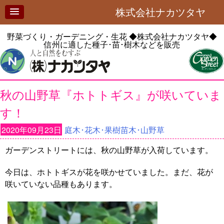
株式会社ナカツタヤ
野菜づくり・ガーデニング・生花
◆株式会社ナカツタヤ◆
信州に適した種子･苗･樹木などを販売
秋の山野草『ホトトギス』が咲いていま
す！
2020年09月23日
庭木･花木･果樹苗木･山野草
ガーデンストリートには、秋の山野草が入荷しています。
今日は、ホトトギスが花を咲かせていました。まだ、花が
咲いていない品種もあります。