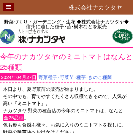
株式会社ナカツタヤ
野菜づくり・ガーデニング・生花
◆株式会社ナカツタヤ◆
信州に適した種子･苗･樹木などを販売
今年のナカツタヤのミニトマトはなんと
25種類
2024年04月27日
野菜種子･野菜苗･種芋･きのこ種菌
本日より、夏野菜苗の販売が始まりました。
その中でも、育てやすくたくさん収穫できるので、人気が
高い『
ミニトマト
』。
ナカツタヤ 野菜の種苗店の今年のミニトマトは、なんと
全25品種
。
色も形も食感も様々。お気に入りのミニトマトを探しに、
野菜の種苗店へお出かけください。