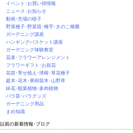
イベント･お買い得情報
ニュース･お知らせ
動画･売場の様子
野菜種子･野菜苗･種芋･きのこ種菌
ガーデニング講座
ハンギングバスケット講座
ガーデニング体験教室
花束･フラワーアレンジメント
フラワーギフト･お祝花
花苗･寄せ植え･球根･草花種子
庭木･花木･果樹苗木･山野草
鉢花･観葉植物･多肉植物
バラ苗･バラグッズ
ガーデニング用品
まめ知識
以前の新着情報･ブログ