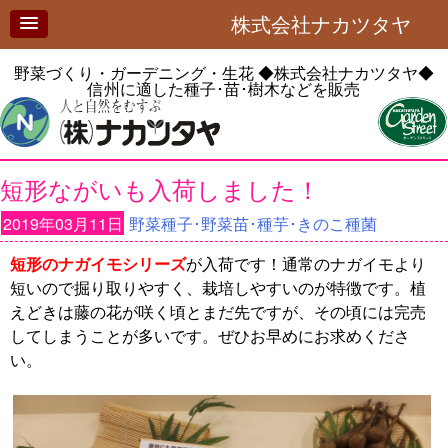
株式会社ナカツタヤ
野菜づくり・ガーデニング・生花
◆株式会社ナカツタヤ◆
信州に適した種子･苗･樹木などを販売
短形ながいも入荷しました！
2019年03月11日
野菜種子･野菜苗･種芋･きのこ種菌
短形のナガイモシリーズ
が入荷です！通常のナガイモより
短いので掘り取りやすく、栽培しやすいのが特徴です。植
えどきは藤の花が咲く頃とまだ先ですが、その頃には完売
してしまうことが多いです。ぜひお早めにお求めくださ
い。