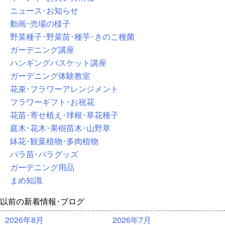
ニュース･お知らせ
動画･売場の様子
野菜種子･野菜苗･種芋･きのこ種菌
ガーデニング講座
ハンギングバスケット講座
ガーデニング体験教室
花束･フラワーアレンジメント
フラワーギフト･お祝花
花苗･寄せ植え･球根･草花種子
庭木･花木･果樹苗木･山野草
鉢花･観葉植物･多肉植物
バラ苗･バラグッズ
ガーデニング用品
まめ知識
以前の新着情報･ブログ
2026年8月
2026年7月