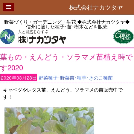
株式会社ナカツタヤ
野菜づくり・ガーデニング・生花
◆株式会社ナカツタヤ◆
信州に適した種子･苗･樹木などを販売
葉もの・えんどう・ソラマメ苗植え時で
す2020
2020年03月28日
野菜種子･野菜苗･種芋･きのこ種菌
キャベツやレタス苗、えんどう、ソラマメの苗販売中で
す！