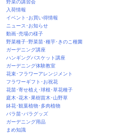
野菜の講習会
入荷情報
イベント･お買い得情報
ニュース･お知らせ
動画･売場の様子
野菜種子･野菜苗･種芋･きのこ種菌
ガーデニング講座
ハンギングバスケット講座
ガーデニング体験教室
花束･フラワーアレンジメント
フラワーギフト･お祝花
花苗･寄せ植え･球根･草花種子
庭木･花木･果樹苗木･山野草
鉢花･観葉植物･多肉植物
バラ苗･バラグッズ
ガーデニング用品
まめ知識