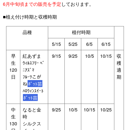
6月中旬頃までの販売を予定
しております。
■植え付け時期と収穫時期
品種
植付時期
5/15
5/25
6/5
6/15
早
紅あずま
9/15
9/25
10/5
10/15
収
生
ｳｨﾙｽﾌﾘｰ ﾍﾞ
穫
120
ﾆｱｽﾞﾏ
適
日
ﾌﾙｰﾂこが
期
ね
ﾎﾟｯﾄ苗
ﾊﾛｳｨﾝｽｲｰﾄ
ﾎﾟｯﾄ苗
中
なると金
9/25
10/5
10/15
10/25
生
時
130
シルクス