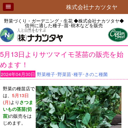
株式会社ナカツタヤ
野菜づくり・ガーデニング・生花
◆株式会社ナカツタヤ◆
信州に適した種子･苗･樹木などを販売
5月13日よりサツマイモ茎苗の販売を始
めます！
2024年04月30日
野菜種子･野菜苗･種芋･きのこ種菌
野菜の種苗店で
は、
5月13日
(月)
より
さつま
いもの茎苗(切
苗)
の販売をは
じめます。