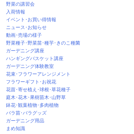
野菜の講習会
入荷情報
イベント･お買い得情報
ニュース･お知らせ
動画･売場の様子
野菜種子･野菜苗･種芋･きのこ種菌
ガーデニング講座
ハンギングバスケット講座
ガーデニング体験教室
花束･フラワーアレンジメント
フラワーギフト･お祝花
花苗･寄せ植え･球根･草花種子
庭木･花木･果樹苗木･山野草
鉢花･観葉植物･多肉植物
バラ苗･バラグッズ
ガーデニング用品
まめ知識