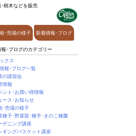
苗･樹木などを販売
画･売場の様子
新着情報･ブログ
情報･ブログのカテゴリー
ックス
情報･ブログ一覧
菜の講習会
荷情報
ベント･お買い得情報
ュース･お知らせ
画･売場の様子
菜種子･野菜苗･種芋･きのこ種菌
ーデニング講座
ンギングバスケット講座