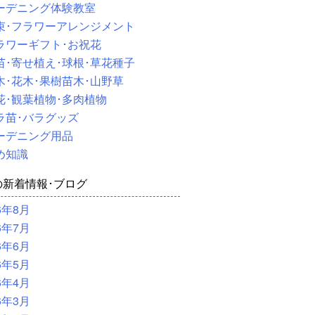
ーデニング体験教室
束･フラワーアレンジメント
ラワーギフト･お祝花
苗･寄せ植え･球根･草花種子
木･花木･果樹苗木･山野草
花･観葉植物･多肉植物
ラ苗･バラグッズ
ーデニング用品
め知識
の新着情報･ブログ
6年8月
6年7月
6年6月
6年5月
6年4月
6年3月