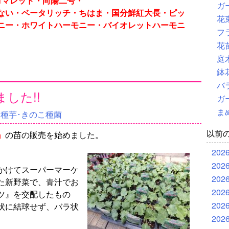
ロマレッド・向陽二号・
ガ
ない・ベータリッチ・ちはま・国分鮮紅大長・ピッ
花
ニー・ホワイトハーモニー・バイオレットハーモニ
フ
花
庭
鉢
バ
した!!
ガ
ま
･種芋･きのこ種菌
以前
』
の苗の販売を始めました。
202
202
かけてスーパーマーケ
202
た新野菜で、青汁でお
202
ツ』を交配したもの
202
状に結球せず、バラ状
202