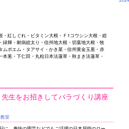
根・紅しぐれ・ビタミン大根・Ｆ1コウシン大根・総
・緑輝・耐病総太り・信州地大根・切葉地大根・牧
タムポエム・タアサイ・かき菜・信州黄金玉葱・赤
一本葱・下仁田・丸粒日本法蓮草・秋まき法蓮草・
どり 先生をお招きしてバラづくり講座
験教室
3日に、趣味の園芸などでもご活躍の日本屈指のロー