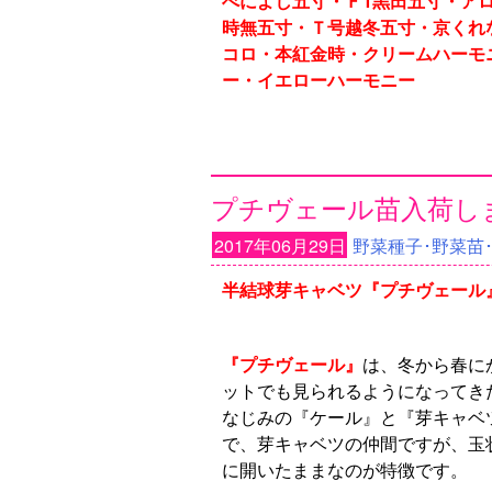
べによし五寸・Ｆ1黒田五寸・ア
時無五寸・Ｔ号越冬五寸・京くれ
コロ・本紅金時・クリームハーモ
ー・イエローハーモニー
プチヴェール苗入荷しま
2017年06月29日
野菜種子･野菜苗
半結球芽キャベツ『プチヴェール
『プチヴェール』
は、冬から春に
ットでも見られるようになってき
なじみの『ケール』と『芽キャベ
で、芽キャベツの仲間ですが、玉
に開いたままなのが特徴です。