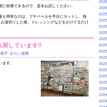
202
期に収穫できるので、是非お試しください。
202
202
最も簡単なのは、プチベールを半分にカットし、熱
202
、お湯切りした後、ドレッシングなどをかけてるだけ
202
202
202
荷しています!!
202
202
･種芋･きのこ種菌
202
います。
202
202
202
202
202
202
202
202