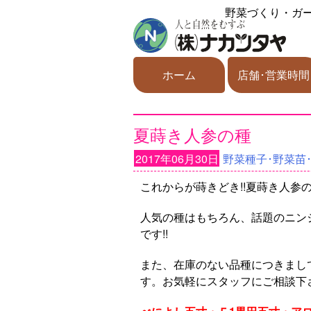
野菜づくり・ガ
ホーム
店舗･営業時間
夏蒔き人参の種
2017年06月30日
野菜種子･野菜苗
これからが蒔きどき!!夏蒔き人参の
人気の種はもちろん、話題のニン
です!!
また、在庫のない品種につきまし
す。お気軽にスタッフにご相談下