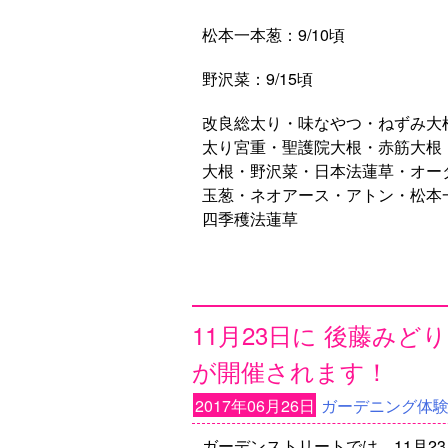
松本一本葱：9/10頃
野沢菜：9/15頃
改良総太り・味なやつ・ねずみ大
太り宮重・聖護院大根・赤筋大根
大根・野沢菜・日本法蓮草・オー
玉葱・ネオアース・アトン・松本
四季穫法蓮草
11月23日に 後藤み
が開催されます！
2017年06月26日
ガーデニング体
ガーデンストリートでは、11月2