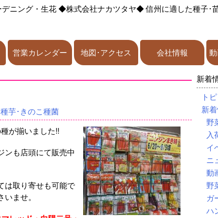
ーデニング・生花
◆株式会社ナカツタヤ◆
信州に適した種子･
営業カレンダー
地図･アクセス
会社情報
動
新着
トピ
新着
･種芋･きのこ種菌
野
種が揃いました!!
入
イ
ジンも店頭にて販売中
ニ
動
ては取り寄せも可能で
野
さいませ。
ガ
ハ