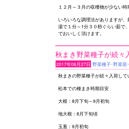
１２月～３月の収穫物が少ない時
いろいろな調理法がありますが、
湯で１分～1分３０秒ぐらい茹で
でおいしく頂けます。
秋まき野菜種子が続々入
2017年06月27日
野菜種子･野菜苗
秋まきの野菜種子が続々入荷して
松本での種まき時期目安
大根：8月下旬～9月初旬
地大根：8月下旬頃
玉葱：9月初旬