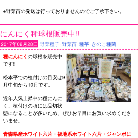
※野菜苗の発送は行っておりませんのでご了承下さい。
にんにく種球根販売中!!
2017年08月28日
野菜種子･野菜苗･種芋･きのこ種菌
種にんにく
の球根を販売中
です!!
松本平での植付けの目安は9
月中旬から10月です。
近年人気上昇中の種にんに
く、植付けの頃には品切状
態になることが多いため、ぜひお早目にお買い求めくださ
いませ。
青森県産ホワイト六片・福地系ホワイト六片・ジャンボに