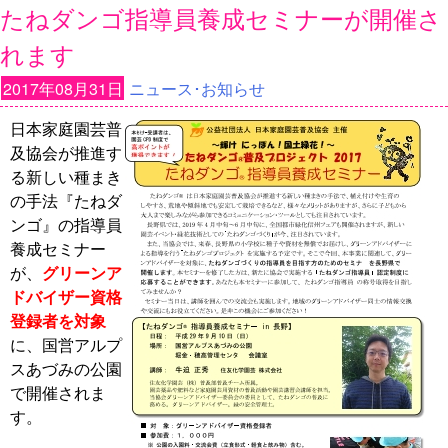
たねダンゴ指導員養成セミナーが開催さ
れます
2017年08月31日
ニュース･お知らせ
日本家庭園芸普
及協会が推進す
る新しい種まき
の手法『たねダ
ンゴ』の指導員
養成セミナー
が、
グリーンア
ドバイザー資格
登録者を対象
に、国営アルプ
スあづみの公園
で開催されま
す。