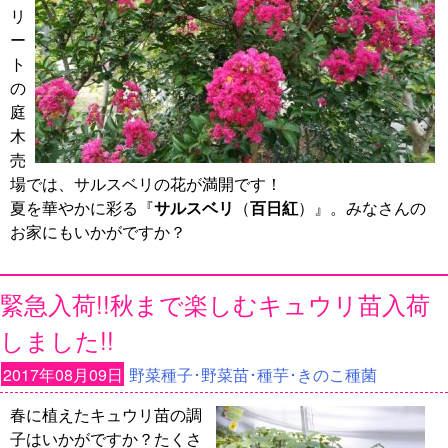
リ
ー
ト
の
庭
木
売
場では、サルスベリの花が満開です！
夏を華やかに彩る『
サルスベリ
（
百日紅
）』。みなさんの
お家にもいかがですか？
緊急入荷!!秋まで楽しむキュウリ苗入荷
しました!!
2017年08月09日
野菜種子･野菜苗･種芋･きのこ種菌
春に植えたキュウリ苗の調
子はいかがですか？たくさ