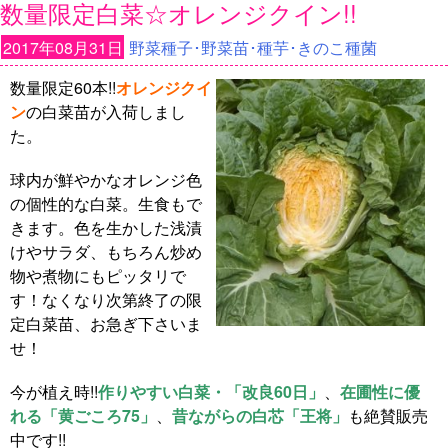
数量限定白菜☆オレンジクイン!!
2017年08月31日
野菜種子･野菜苗･種芋･きのこ種菌
数量限定60本!!
オレンジクイ
ン
の白菜苗が入荷しまし
た。
球内が鮮やかなオレンジ色
の個性的な白菜。生食もで
きます。色を生かした浅漬
けやサラダ、もちろん炒め
物や煮物にもピッタリで
す！なくなり次第終了の限
定白菜苗、お急ぎ下さいま
せ！
今が植え時!!
作りやすい白菜・「改良60日」
、
在圃性に優
れる「黄ごころ75」
、
昔ながらの白芯「王将」
も絶賛販売
中です!!