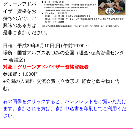
グリーンアドバ
イザー資格をお
持ちの方で、ご
興味のある方は
是非ご参加ください。
日程：平成29年9月10日(日) 午前10:00～
場所：国営アルプスあづみの公園（堀金･穂高管理センタ
ー 会議室）
対象：グリーンアドバイザー資格登録者
参加費：1,000円
※公園の入園料･交流会費（立食形式･軽食と飲み物）含
む。
右の画像をクリックすると、パンフレットをご覧いただけ
ます。参加される方は、参加申込書を印刷してご利用くだ
さい。