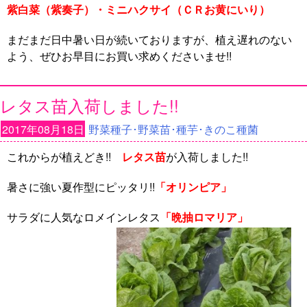
紫白菜（紫奏子）・ミニハクサイ（ＣＲお黄にいり）
まだまだ日中暑い日が続いておりますが、植え遅れのない
よう、ぜひお早目にお買い求めくださいませ!!
レタス苗入荷しました!!
2017年08月18日
野菜種子･野菜苗･種芋･きのこ種菌
これからが植えどき!!
レタス苗
が入荷しました!!
暑さに強い夏作型にピッタリ!!
「オリンピア」
サラダに人気なロメインレタス
「晩抽ロマリア」