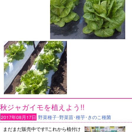
秋ジャガイモを植えよう!!
2017年08月17日
野菜種子･野菜苗･種芋･きのこ種菌
まだまだ販売中です!!これから植付け