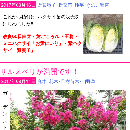
2017年08月16日
野菜種子･野菜苗･種芋･きのこ種菌
これから植付け!!ハクサイ苗の販売を
はじめました!!
改良60日白菜・黄ごころ75・王将・
ミニハクサイ「お黄にいり」・紫ハク
サイ「紫奏子」
サルスベリが満開です！
2017年08月14日
庭木･花木･果樹苗木･山野草
ガ
ー
デ
ン
ス
ト