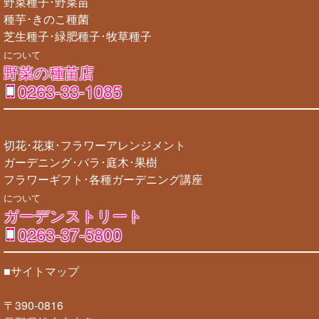
野菜種子･野菜苗
種芋･きのこ種菌
芝生種子･緑肥種子･牧草種子
について
野菜の種苗店
0263-33-1085
切花･花束･フラワーアレンジメント
ガーデニング･バラ･庭木･果樹
フラワーギフト･各種ガーデニング講座
について
ガーデンストリート
0263-37-5800
■サイトマップ
〒390-0816