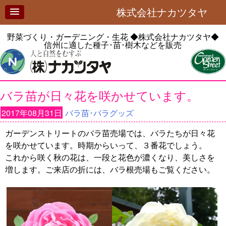
株式会社ナカツタヤ
野菜づくり・ガーデニング・生花
◆株式会社ナカツタヤ◆
信州に適した種子･苗･樹木などを販売
バラ苗が日々花を咲かせています。
2017年08月31日
バラ苗･バラグッズ
ガーデンストリートのバラ苗売場では、バラたちが日々花
を咲かせています。時期からいって、３番花でしょう。
これから咲く秋の花は、一段と花色が濃くなり、美しさを
増します。ご来店の折には、バラ根売場もご覧ください。