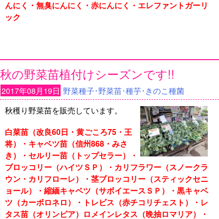
んにく・無臭にんにく・赤にんにく・エレファントガーリ
ック
秋の野菜苗植付けシーズンです!!
2017年08月19日
野菜種子･野菜苗･種芋･きのこ種菌
秋穫り野菜苗を販売しています。
白菜苗（改良60日・黄ごころ75・王
将）・キャベツ苗（信州868・みさ
き）・セルリー苗（トップセラー）・
ブロッコリー（ハイツＳＰ）・カリフラワー（スノークラ
ウン・カリフローレ）・茎ブロッコリー（スティックセニ
ョール）・縮緬キャベツ（サボイエースＳＰ）・黒キャベ
ツ（カーボロネロ）・トレビス（赤チコリチェスト）・レ
タス苗（オリンピア）ロメインレタス（晩抽ロマリア）・