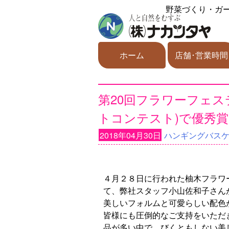
野菜づくり・ガ
ホーム
店舗･営業時間
第20回フラワーフェ
トコンテスト)で優秀
2018年04月30日
ハンギングバス
４月２８日に行われた柚木フラワ
て、弊社スタッフ小山佐和子さん
美しいフォルムと可愛らしい配色
皆様にも圧倒的なご支持をいただ
品が多い中で、びくともしない美