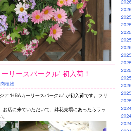
202
202
202
202
202
202
202
202
202
202
カーリースパークル’ 初入荷！
202
多肉植物
202
202
ア ‘HBAカーリースパークル’ が初入荷です。フリ
202
202
。お店に来ていただいて、鉢花売場にあったらラッ
202
い。
202
202