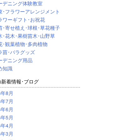
ーデニング体験教室
束･フラワーアレンジメント
ラワーギフト･お祝花
苗･寄せ植え･球根･草花種子
木･花木･果樹苗木･山野草
花･観葉植物･多肉植物
ラ苗･バラグッズ
ーデニング用品
め知識
の新着情報･ブログ
6年8月
6年7月
6年6月
6年5月
6年4月
6年3月