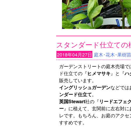
スタンダード仕立ての
2018年04月27日
庭木･花木･果樹
ガーデンストリートの庭木売場で
ド仕立ての『
ヒメマサキ
』と『
ハ
販売しています。
イングリッシュガーデン
などでは
ンダード仕立て
。
英国Stewart
社の『
リードエフェ
ー
』に植えて、玄関前に左右対に
レです。もちろん、お庭のアクセ
すすめです。