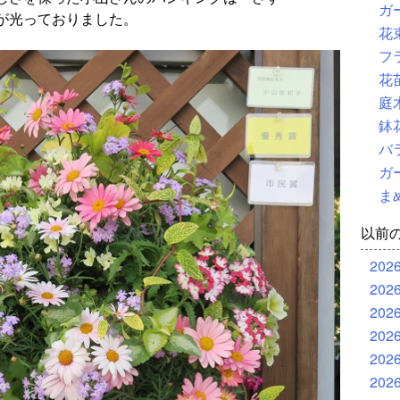
ガ
が光っておりました。
花
フ
花
庭
鉢
バ
ガ
ま
以前
202
202
202
202
202
202