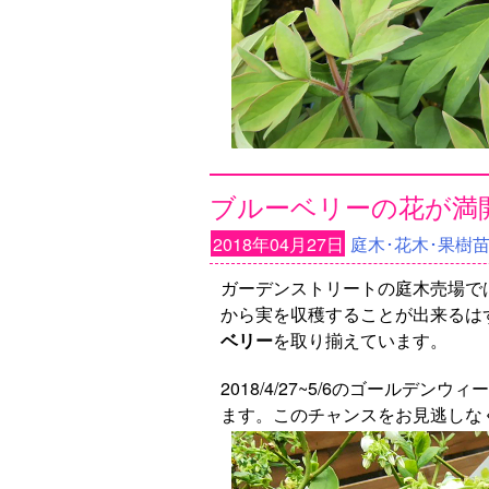
ブルーベリーの花が満
2018年04月27日
庭木･花木･果樹
ガーデンストリートの庭木売場で
から実を収穫することが出来るは
ベリー
を取り揃えています。
2018/4/27~5/6のゴールデン
ます。このチャンスをお見逃しな