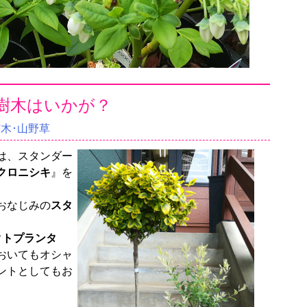
樹木はいかが？
苗木･山野草
は、スタンダー
クロニシキ
』を
おなじみの
スタ
クトプランタ
おいてもオシャ
ントとしてもお