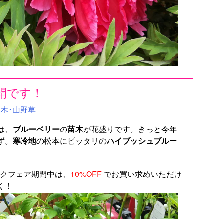
開です！
苗木･山野草
は、
ブルーベリー
の
苗木
が花盛りです。きっと今年
ず。
寒冷地
の松本にピッタリの
ハイブッシュブルー
ウィークフェア期間中は、
10%OFF
でお買い求めいただけ
く！