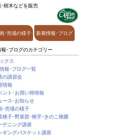
苗･樹木などを販売
画･売場の様子
新着情報･ブログ
情報･ブログのカテゴリー
ックス
情報･ブログ一覧
菜の講習会
荷情報
ベント･お買い得情報
ュース･お知らせ
画･売場の様子
菜種子･野菜苗･種芋･きのこ種菌
ーデニング講座
ンギングバスケット講座