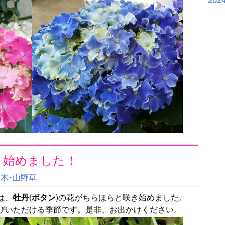
き始めました！
苗木･山野草
は、
牡丹
(
ボタン
)の花がちらほらと咲き始めました。
びいただける季節です。是非、お出かけください。