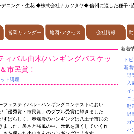
ーデニング・生花
◆株式会社ナカツタヤ◆
信州に適した種子･
営業カレンダー
地図･アクセス
会社情報
動
新着
スティバル由木(ハンギングバスケッ
トピ
賞＆市民賞！
新着
野
ケット講座
入
イ
ニ
ーフェスティバル・ハンギングコンテストにおい
動
が「優秀賞・市民賞」のダブル受賞に輝きました。
野
がすばらしく、春爛漫のハンギングは八王子市民の
ガ
きました。暑さと強風の中、元気を無くしていく作
ハ
しさを保った小山さんのハンギングは「さす