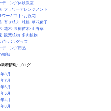
ーデニング体験教室
束･フラワーアレンジメント
ラワーギフト･お祝花
苗･寄せ植え･球根･草花種子
木･花木･果樹苗木･山野草
花･観葉植物･多肉植物
ラ苗･バラグッズ
ーデニング用品
め知識
の新着情報･ブログ
6年8月
6年7月
6年6月
6年5月
6年4月
6年3月