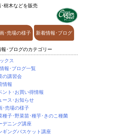
苗･樹木などを販売
画･売場の様子
新着情報･ブログ
情報･ブログのカテゴリー
ックス
情報･ブログ一覧
菜の講習会
荷情報
ベント･お買い得情報
ュース･お知らせ
画･売場の様子
菜種子･野菜苗･種芋･きのこ種菌
ーデニング講座
ンギングバスケット講座