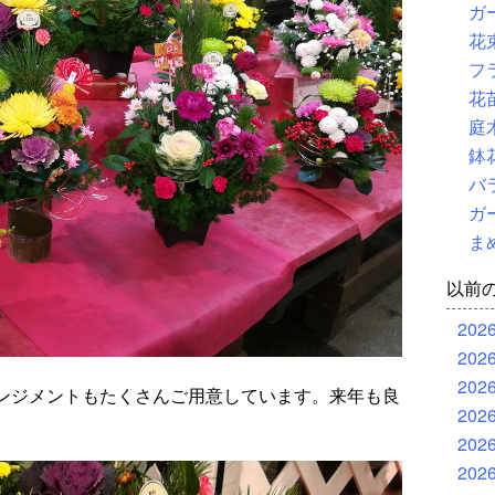
ガ
花
フ
花
庭
鉢
バ
ガ
ま
以前
202
202
202
ンジメントもたくさんご用意しています。来年も良
202
202
202