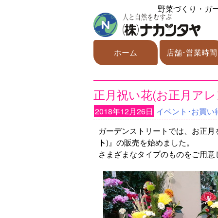
野菜づくり・ガ
ホーム
店舗･営業時間
正月祝い花(お正月アレ
2018年12月26日
イベント･お買い
ガーデンストリートでは、お正月
ト
)』の販売を始めました。
さまざまなタイプのものをご用意