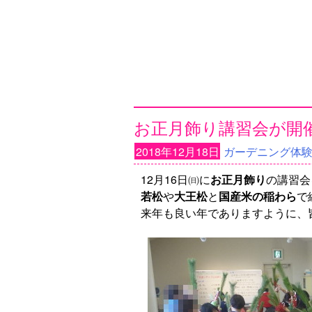
お正月飾り講習会が開
2018年12月18日
ガーデニング体
12月16日㈰に
お正月飾り
の講習会
若松
や
大王松
と
国産米の稲わら
で
来年も良い年でありますように、