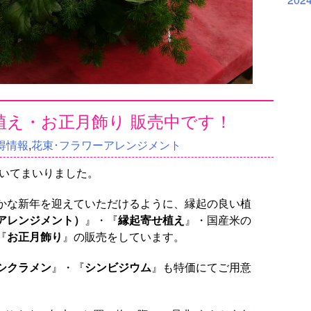
植え・お正月飾り 販売中です！
得情報
,
花束･フラワーアレンジメント
づいてまいりました。
かな新年を迎えていただけるように、縁起の良い植
アレンジメント）
』・『
縁起寄せ植え
』・国産米の
『
お正月飾り
』の販売をしています。
シクラメン
』・『
シンビジウム
』も特価にてご用意