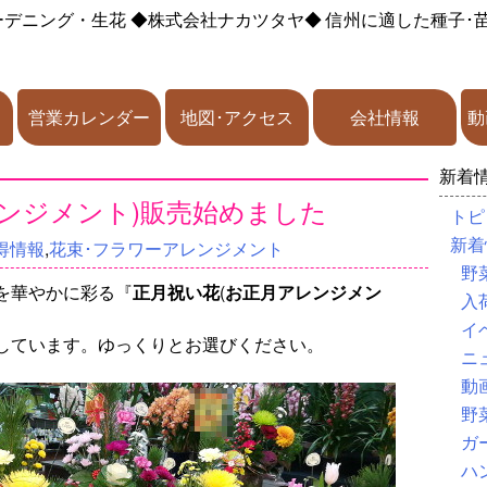
ーデニング・生花
◆株式会社ナカツタヤ◆
信州に適した種子･
営業カレンダー
地図･アクセス
会社情報
動
新着
ンジメント)販売始めました
トピ
新着
得情報
,
花束･フラワーアレンジメント
野
を華やかに彩る『
正月祝い花
(
お正月アレンジメン
入
イ
しています。ゆっくりとお選びください。
ニ
動
野
ガ
ハ