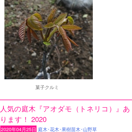
菓子クルミ
人気の庭木『アオダモ（トネリコ）』あ
ります！ 2020
2020年04月25日
庭木･花木･果樹苗木･山野草