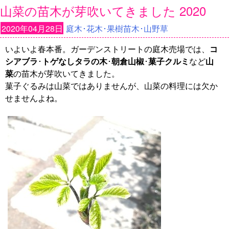
山菜の苗木が芽吹いてきました 2020
2020年04月28日
庭木･花木･果樹苗木･山野草
いよいよ春本番。ガーデンストリートの庭木売場では、
コ
シアブラ
･
トゲなしタラの木
･
朝倉山椒
･
菓子クルミ
など
山
菜
の苗木が芽吹いてきました。
菓子ぐるみは山菜ではありませんが、山菜の料理には欠か
せませんよね。