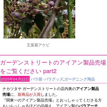
五葉紫アケビ
ガーデンストリートのアイアン製品売場
をご覧ください part2
2020年04月22日
バラ苗･バラグッズ
,
ガーデニング用品
ナカツタヤ ガーデンストリートの店内奥の
アイアン製品
売場
に、
新商品が入荷
しました。
『関東一のアイアン製品売場』とおっしゃってくださる方
もいらっしゃるほどの品揃え。アイアン製の
バラアーチ
、