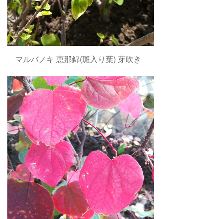
マルバノキ 恵那錦(斑入り葉) 芽吹き