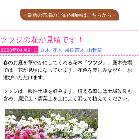
« 最新の売場のご案内動画はこちらから »
ツツジの花が見頃です！
2020年04月21日
庭木･花木･果樹苗木･山野草
春のお庭を華やかにしてくれる花木『
ツツジ
』。庭木売場
では、花が見頃になっています。花色を楽しみながら、お
選びいただけます。
ツツジは、酸性土壌を好みます。植える際には土壌改良も
含め、鹿沼土・腐葉土を土によく混ぜて植えてください。