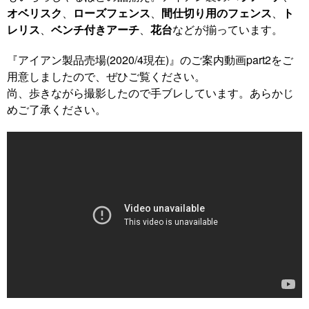
オベリスク
、
ローズフェンス
、
間仕切り用のフェンス
、
ト
レリス
、
ベンチ付きアーチ
、
花台
などが揃っています。
『アイアン製品売場(2020/4現在)』のご案内動画part2をご
用意しましたので、ぜひご覧ください。
尚、歩きながら撮影したので手ブレしています。あらかじ
めご了承ください。