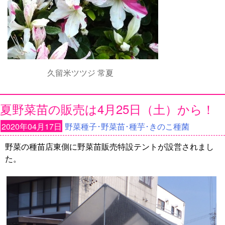
久留米ツツジ 常夏
夏野菜苗の販売は4月25日（土）から！
2020年04月17日
野菜種子･野菜苗･種芋･きのこ種菌
野菜の種苗店東側に野菜苗販売特設テントが設営されまし
た。