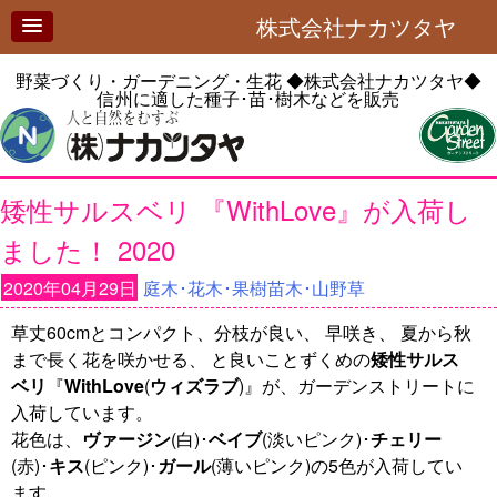
株式会社ナカツタヤ
野菜づくり・ガーデニング・生花
◆株式会社ナカツタヤ◆
信州に適した種子･苗･樹木などを販売
矮性サルスベリ 『WithLove』が入荷し
ました！ 2020
2020年04月29日
庭木･花木･果樹苗木･山野草
草丈60cmとコンパクト、分枝が良い、 早咲き、 夏から秋
まで長く花を咲かせる、 と良いことずくめの
矮性サルス
ベリ
『
WithLove
(
ウィズラブ
)』が、ガーデンストリートに
入荷しています。
花色は、
ヴァージン
(白)･
ベイブ
(淡いピンク)･
チェリー
(赤)･
キス
(ピンク)･
ガール
(薄いピンク)の5色が入荷してい
ます。