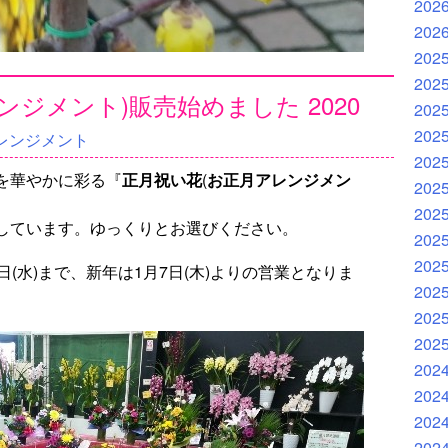
202
202
202
202
ジメント)販売始めました 2020
202
202
レンジメント
202
を華やかに彩る『
正月祝い花
(
お正月アレンジメン
202
202
しています。ゆっくりとお選びください。
202
202
(水)まで、新年は1月7日(木)よりの営業となりま
202
202
202
202
202
202
202