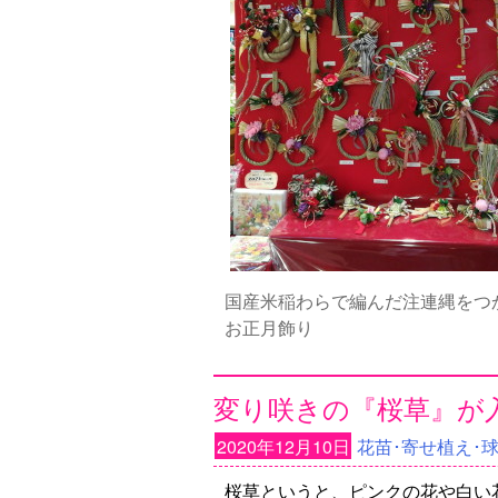
国産米稲わらで編んだ注連縄をつ
お正月飾り
変り咲きの『桜草』が入
2020年12月10日
花苗･寄せ植え･
桜草というと、ピンクの花や白い