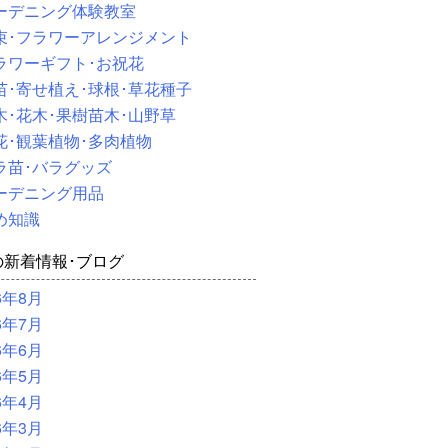
ーデニング体験教室
束･フラワーアレンジメント
ラワーギフト･お祝花
苗･寄せ植え･球根･草花種子
木･花木･果樹苗木･山野草
花･観葉植物･多肉植物
ラ苗･バラグッズ
ーデニング用品
め知識
の新着情報･ブログ
6年8月
6年7月
6年6月
6年5月
6年4月
6年3月