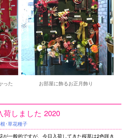
かった
お部屋に飾るお正月飾り
荷しました 2020
球根･草花種子
花が一般的ですが、今日入荷してきた桜草は2色咲き