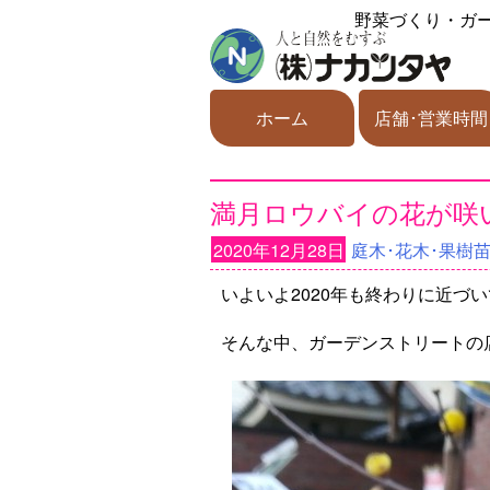
野菜づくり・ガ
ホーム
店舗･営業時間
満月ロウバイの花が咲い
2020年12月28日
庭木･花木･果樹
いよいよ2020年も終わりに近づ
そんな中、ガーデンストリートの