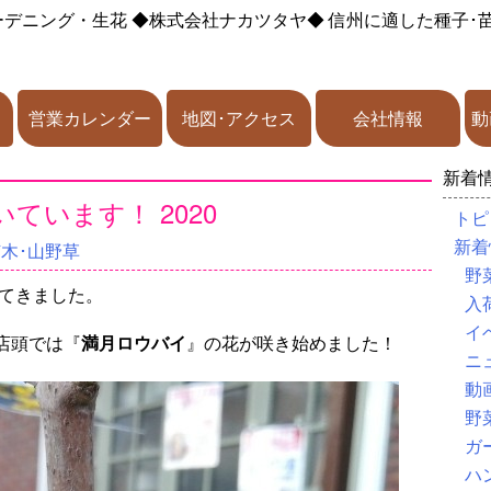
ーデニング・生花
◆株式会社ナカツタヤ◆
信州に適した種子･
営業カレンダー
地図･アクセス
会社情報
動
新着
ています！ 2020
トピ
新着
苗木･山野草
野
いてきました。
入
イ
店頭では『
満月ロウバイ
』の花が咲き始めました！
ニ
動
野
ガ
ハ