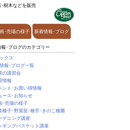
苗･樹木などを販売
画･売場の様子
新着情報･ブログ
情報･ブログのカテゴリー
ックス
情報･ブログ一覧
菜の講習会
荷情報
ベント･お買い得情報
ュース･お知らせ
画･売場の様子
菜種子･野菜苗･種芋･きのこ種菌
ーデニング講座
ンギングバスケット講座