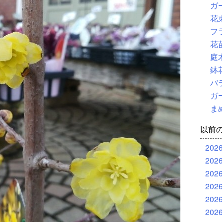
ガ
花
フ
花
庭
鉢
バ
ガ
ま
以前
202
202
202
202
202
202