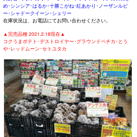
め･シンシア･はるか･十勝こがね･紅あかり･ノーザンルビ
ー･シャドークイーン･シェリー
在庫状況は、お電話にてお問い合わせください。
▲完売品種 2021.2.18現在▲
コクうまポテト･デストロイヤー･グラウンドペチカ･とう
や･レッドムーン･セトユタカ