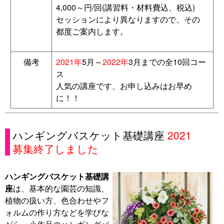
4,000～円/回(講習料・材料費込、税込)
セッションにより異なりますので、その
都度ご案内します。
備考
2021年
5月～
2022年
3月までの全10回コー
ス
人気の講座です、お申し込みはお早め
に！！
ハンギングバスケット基礎講座
2021
募集終了しました
ハンギングバスケット基礎講
座
は、基本的な園芸の知識、
植物の扱い方、色合わせやフ
ォルムの作り方などを学びな