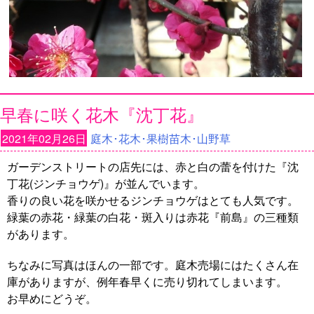
早春に咲く花木『沈丁花』
2021年02月26日
庭木･花木･果樹苗木･山野草
ガーデンストリートの店先には、赤と白の蕾を付けた『沈
丁花(ジンチョウゲ)』が並んでいます。
香りの良い花を咲かせるジンチョウゲはとても人気です。
緑葉の赤花・緑葉の白花・斑入りは赤花『前島』の三種類
があります。
ちなみに写真はほんの一部です。庭木売場にはたくさん在
庫がありますが、例年春早くに売り切れてしまいます。
お早めにどうぞ。