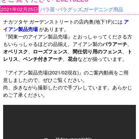
2021年02月25日
バラ苗･バラグッズ
,
ガーデニング用品
ナカツタヤ ガーデンストリートの店内奥(地下1F)には
ア
イアン製品売場
があります。
『関東一のアイアン製品売場』とおっしゃってくださる方
もいらっしゃるほどの品揃え。アイアン製の
バラアーチ
、
オベリスク
、
ローズフェンス
、
間仕切り用のフェンス
、
ト
レリス
、
ベンチ付きアーチ
、
花台
などが揃っています。
『アイアン製品売場(2021/02現在)』のご案内動画をご用
意しましたので、ぜひご覧ください。
尚、歩きながら撮影したので手ブレしています。あらかじ
めご了承ください。