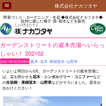
株式会社ナカツタヤ
野菜づくり・ガーデニング・生花
◆株式会社ナカツタヤ◆
信州に適した種子･苗･樹木などを販売
ガーデンストリートの庭木売場へいらっ
しゃい！ 202102
2021年02月28日
庭木･花木･果樹苗木･山野草
いよいよ明日から3月。ガーデンストリートの庭木売場に
は、花を咲かせる
花木
・
シンボルツリー
・
コニファー
など
の
生垣樹
・
果樹苗木
・
山野草
などがそろいました。是非お
出かけください！