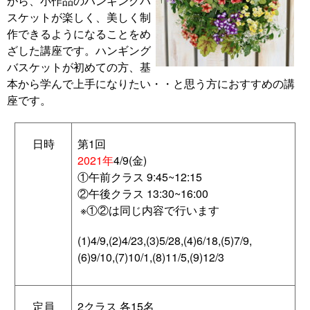
がら、小作品のハンギングバ
スケットが楽しく、美しく制
作できるようになることをめ
ざした講座です。ハンギング
バスケットが初めての方、基
本から学んで上手になりたい・・と思う方におすすめの講
座です。
日時
第1回
2021年
4/9(金)
①午前クラス 9:45~12:15
②午後クラス 13:30~16:00
※①②は同じ内容で行います
(1)4/9,(2)4/23,(3)5/28,(4)6/18,(5)7/9,
(6)9/10,(7)10/1,(8)11/5,(9)12/3
定員
2クラス 各15名