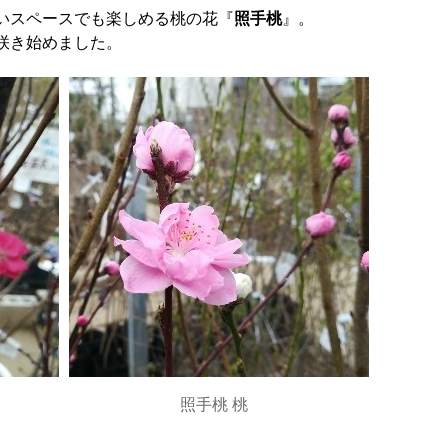
いスペースでも楽しめる桃の花『
照手桃
』。
咲き始めました。
照手桃 桃