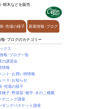
苗･樹木などを販売
画･売場の様子
新着情報･ブログ
情報･ブログのカテゴリー
ックス
情報･ブログ一覧
菜の講習会
荷情報
ベント･お買い得情報
ュース･お知らせ
画･売場の様子
菜種子･野菜苗･種芋･きのこ種菌
ーデニング講座
ンギングバスケット講座