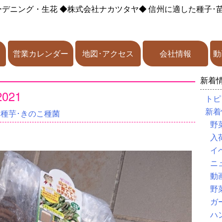
ーデニング・生花
◆株式会社ナカツタヤ◆
信州に適した種子･
営業カレンダー
地図･アクセス
会社情報
動
新着
021
トピ
新着
･種芋･きのこ種菌
野
入
イ
ニ
動
野
ガ
ハ