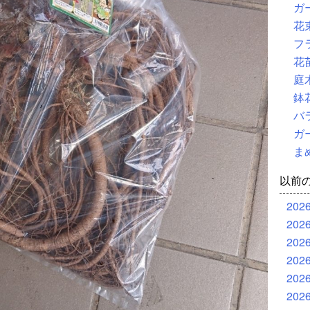
ガ
花
フ
花
庭
鉢
バ
ガ
ま
以前
202
202
202
202
202
202