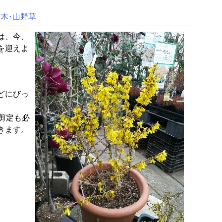
苗木･山野草
は、今、
を迎えよ
どにびっ
剪定も必
きます。