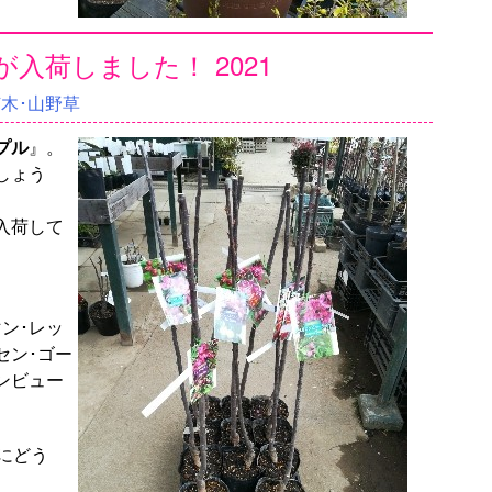
入荷しました！ 2021
苗木･山野草
プル
』。
しょう
入荷して
ン･レッ
セン･ゴー
ンビュー
にどう