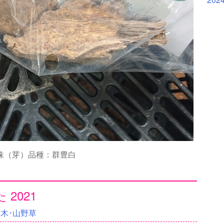
株（芽）品種：群豊白
2021
苗木･山野草