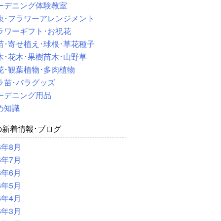
ーデニング体験教室
束･フラワーアレンジメント
ラワーギフト･お祝花
苗･寄せ植え･球根･草花種子
木･花木･果樹苗木･山野草
花･観葉植物･多肉植物
ラ苗･バラグッズ
ーデニング用品
め知識
の新着情報･ブログ
6年8月
6年7月
6年6月
6年5月
6年4月
6年3月