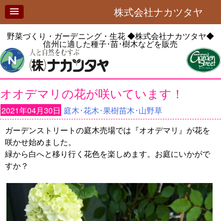
株式会社ナカツタヤ
野菜づくり・ガーデニング・生花
◆株式会社ナカツタヤ◆
信州に適した種子･苗･樹木などを販売
オオデマリの花が咲いています！
2021年04月30日
庭木･花木･果樹苗木･山野草
ガーデンストリートの庭木売場では『オオデマリ』が花を
咲かせ始めました。
緑から白へと移り行く花色を楽しめます。お庭にいかがで
すか？