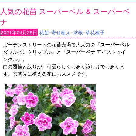
人気の花苗 スーパーベル & スーパーベ
ナ
2021年04月29日
花苗･寄せ植え･球根･草花種子
ガーデンストリートの花苗売場で大人気の『
スーパーベル
ダブルピンクリップル』と『
スーパーベナ
アイストゥイ
ンクル』。
白の覆輪と絞りが、可愛らしくもあり涼しげでもありま
す。玄関先に植える花におススメです。